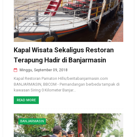
Kapal Wisata Sekaligus Restoran
Terapung Hadir di Banjarmasin
Minggu, September 09, 2018
Kapal Restoran Pamaton Hills/beritabanjarmasin.com
BANJARMASIN, BBCOM - Pemandangan berbeda tampak di
kawasan Siring 0 Kilometer Banjar...
READ MORE
BANJARMASIN