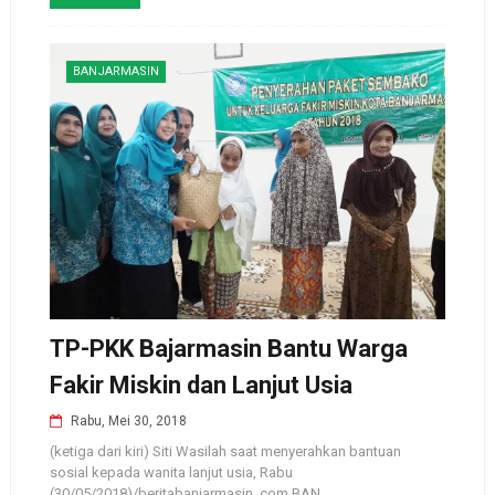
BANJARMASIN
TP-PKK Bajarmasin Bantu Warga
Fakir Miskin dan Lanjut Usia
Rabu, Mei 30, 2018
(ketiga dari kiri) Siti Wasilah saat menyerahkan bantuan
sosial kepada wanita lanjut usia, Rabu
(30/05/2018)/beritabanjarmasin .com BAN...