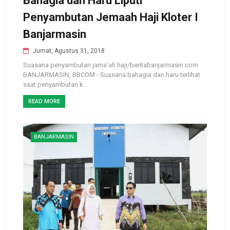
Bahagia dan Haru Liputi
Penyambutan Jemaah Haji Kloter I
Banjarmasin
Jumat, Agustus 31, 2018
Suasana penyambutan jama'ah haji/beritabanjarmasin.com
BANJARMASIN, BBCOM - Suasana bahagia dan haru terlihat
saat penyambutan k...
READ MORE
BANJARMASIN