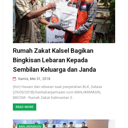
Rumah Zakat Kalsel Bagikan
Bingkisan Lebaran Kepada
Sembilan Keluarga dan Janda
Kamis, Mei 31, 2018
(Kiri) Hasani dan relawan saat penyerahan BLK, Selasa
(29/05/2018)/beritabanjarmasin.com BANJARMASIN,
BBCOM - Rumah Zakat Kalimantan S...
READ MORE
BANJARMASIN