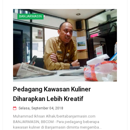
BANJARMASIN
Pedagang Kawasan Kuliner
Diharapkan Lebih Kreatif
Selasa, September 04, 2018
Muhammad Ikhsan Alhak/beritabanjarmasin.com
BANJARMASIN, BBCOM - Para pedagang beberapa
kawasan kuliner di Banjarmasin diminta mengemba...