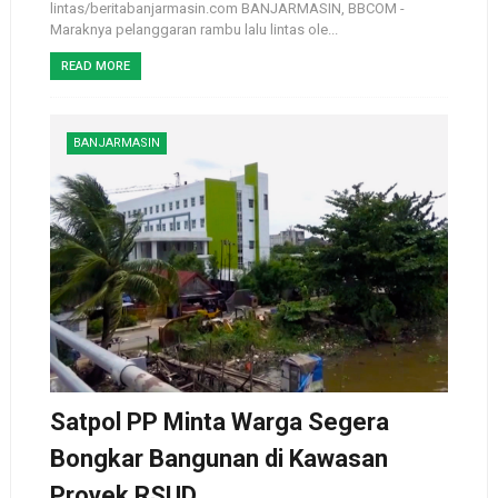
lintas/beritabanjarmasin.com BANJARMASIN, BBCOM -
Maraknya pelanggaran rambu lalu lintas ole...
READ MORE
BANJARMASIN
Satpol PP Minta Warga Segera
Bongkar Bangunan di Kawasan
Proyek RSUD