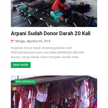
Arpani Sudah Donor Darah 20 Kali
Minggu, Agustus 05, 2018
Kegiatan donor darah diselenggarakan oleh
PMI/beritabanjarmasin.com BANJARMASIN, BBCOM -
Arpani, warga Alalak Utara mengaku sudah mela...
READ MORE
BANJARMASIN