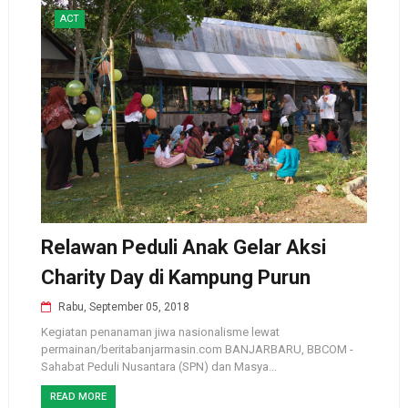
ACT
Relawan Peduli Anak Gelar Aksi
Charity Day di Kampung Purun
Rabu, September 05, 2018
Kegiatan penanaman jiwa nasionalisme lewat
permainan/beritabanjarmasin.com BANJARBARU, BBCOM -
Sahabat Peduli Nusantara (SPN) dan Masya...
READ MORE