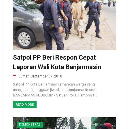
Satpol PP Beri Respon Cepat
Laporan Wali Kota Banjarmasin
Jumat, September 07, 2018
Satpol PP Kota Banjarmasin amankan warga yang
mengalami gangguan jiwa/beritabanjarmasin.com
BANJARMASIN, BBCOM - Satuan Polisi Pamong P...
READ MORE
DEMONSTRASI