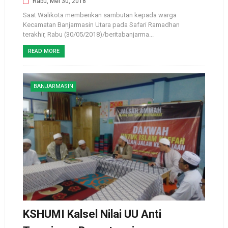
Rabu, Mei 30, 2018
Saat Walikota memberikan sambutan kepada warga
Kecamatan Banjarmasin Utara pada Safari Ramadhan
terakhir, Rabu (30/05/2018)/beritabanjarma...
READ MORE
BANJARMASIN
KSHUMI Kalsel Nilai UU Anti