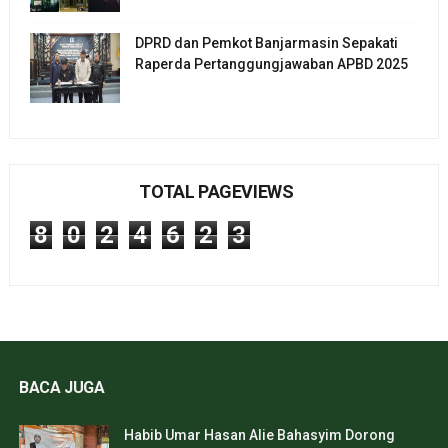
DPRD dan Pemkot Banjarmasin Sepakati
Raperda Pertanggungjawaban APBD 2025
TOTAL PAGEVIEWS
8
0
2
4
6
2
3
BACA JUGA
Habib Umar Hasan Alie Bahasyim Dorong