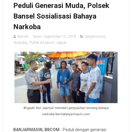
Peduli Generasi Muda, Polsek
Bansel Sosialisasi Bahaya
Narkoba
Bbcom
Senin, September 10, 2018
banjarmasin
,
Narkoba
,
Politik & hukum
,
rakyat
Brigadir Nor Jaamali memberi penyuluhan tentang bahaya
narkoba/beritabanjarmasin.com
BANJARMASIN, BBCOM
- Peduli dengan generasi