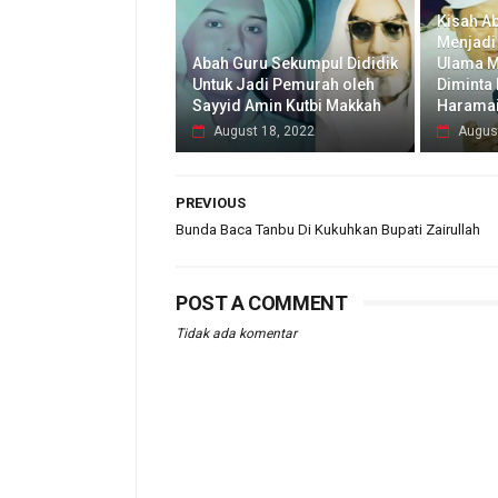
Kisah A
Menjadi
Abah Guru Sekumpul Dididik
Ulama M
Untuk Jadi Pemurah oleh
Diminta
Sayyid Amin Kutbi Makkah
Harama
August 18, 2022
Augus
PREVIOUS
Bunda Baca Tanbu Di Kukuhkan Bupati Zairullah
POST A COMMENT
Tidak ada komentar