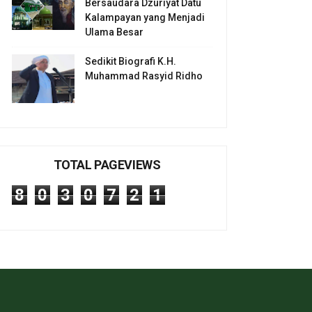
Bersaudara Dzuriyat Datu
Kalampayan yang Menjadi
Ulama Besar
Sedikit Biografi K.H.
Muhammad Rasyid Ridho
TOTAL PAGEVIEWS
8
0
3
0
7
2
1