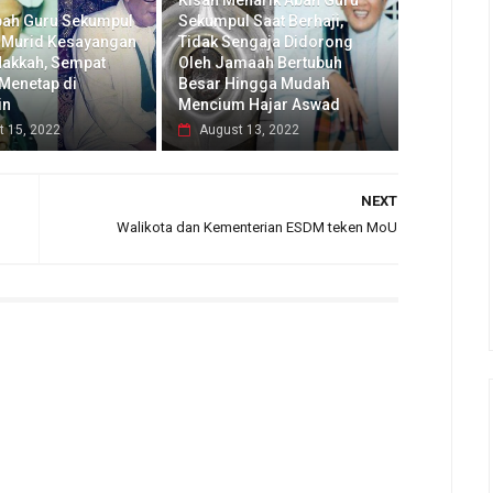
Kisah Menarik Abah Guru
bah Guru Sekumpul
Sekumpul Saat Berhaji,
 Murid Kesayangan
Tidak Sengaja Didorong
akkah, Sempat
Oleh Jamaah Bertubuh
 Menetap di
Besar Hingga Mudah
in
Mencium Hajar Aswad
t 15, 2022
August 13, 2022
NEXT
Walikota dan Kementerian ESDM teken MoU