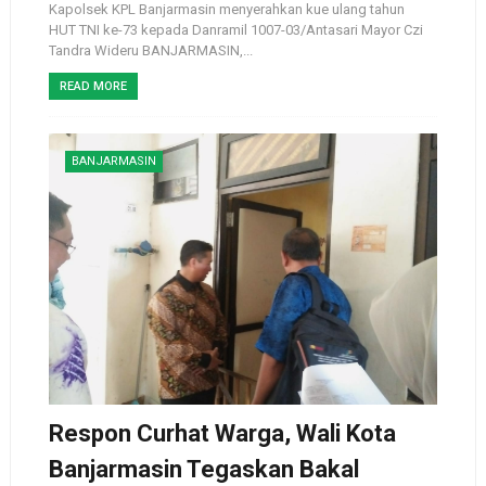
Kapolsek KPL Banjarmasin menyerahkan kue ulang tahun
HUT TNI ke-73 kepada Danramil 1007-03/Antasari Mayor Czi
Tandra Wideru BANJARMASIN,...
READ MORE
BANJARMASIN
Respon Curhat Warga, Wali Kota
Banjarmasin Tegaskan Bakal