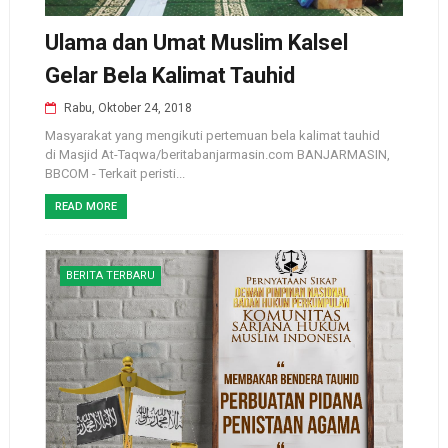
Ulama dan Umat Muslim Kalsel
Gelar Bela Kalimat Tauhid
Rabu, Oktober 24, 2018
Masyarakat yang mengikuti pertemuan bela kalimat tauhid
di Masjid At-Taqwa/beritabanjarmasin.com BANJARMASIN,
BBCOM - Terkait peristi...
READ MORE
BERITA TERBARU