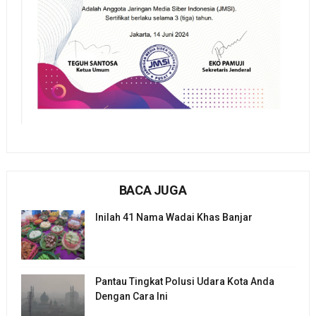
BACA JUGA
Inilah 41 Nama Wadai Khas Banjar
Pantau Tingkat Polusi Udara Kota Anda
Dengan Cara Ini