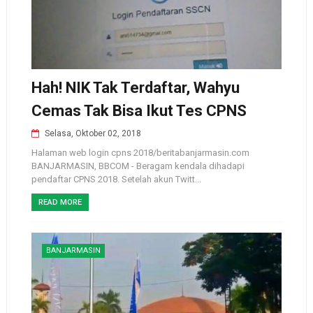
Hah! NIK Tak Terdaftar, Wahyu
Cemas Tak Bisa Ikut Tes CPNS
Selasa, Oktober 02, 2018
Halaman web login cpns 2018/beritabanjarmasin.com
BANJARMASIN, BBCOM - Beragam kendala dihadapi
pendaftar CPNS 2018. Setelah akun Twitt...
READ MORE
BANJARMASIN