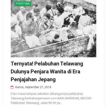
PERISTIWA
Ternyata! Pelabuhan Telawang
Dulunya Penjara Wanita di Era
Penjajahan Jepang
Kamis, September 27, 2018
Foto masa lampau sebelum dibangunnya pelabuhan
Telawang/beritabanjarmasin.com BANJARMASIN, BBCOM -
Pelabuhan Telawang, Jalan RK Ilir ya...