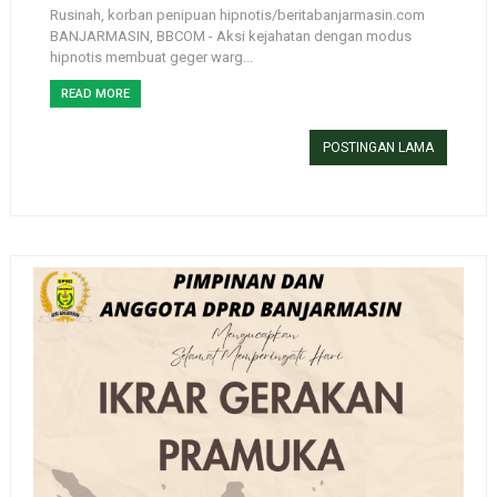
Rusinah, korban penipuan hipnotis/beritabanjarmasin.com
BANJARMASIN, BBCOM - Aksi kejahatan dengan modus
hipnotis membuat geger warg...
READ MORE
POSTINGAN LAMA