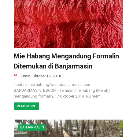
Mie Habang Mengandung Formalin
Ditemukan di Banjarmasin
Jumat, Oktober 19, 2018
Ilustrasi mie habang/beritabanjarmsain.com
BANJARMASIN, BBCOM - Temuan mie habang (Merah)
mengandung formalin, 17 Oktober 2018 lalu mem...
READ MORE
BANJARMASIN