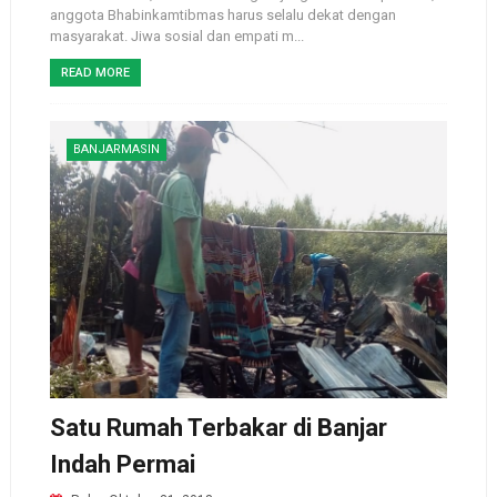
anggota Bhabinkamtibmas harus selalu dekat dengan
masyarakat. Jiwa sosial dan empati m...
READ MORE
BANJARMASIN
Satu Rumah Terbakar di Banjar
Indah Permai