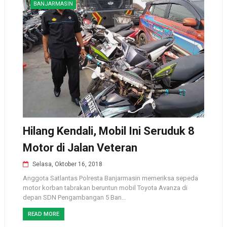
BANJARMASIN
Hilang Kendali, Mobil Ini Seruduk 8
Motor di Jalan Veteran
Selasa, Oktober 16, 2018
Anggota Satlantas Polresta Banjarmasin memeriksa sepeda
motor korban tabrakan beruntun mobil Toyota Avanza di
depan SDN Pengambangan 5 Ban...
READ MORE