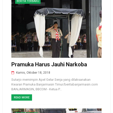
BERITA TERBARU
Pramuka Harus Jauhi Narkoba
Kamis, Oktober 18, 2018
Sutarjo memimpin Apel Gelar Senja yang dilaksanakan
Kwaran Pramuka Banjarmasin Timur/beritabanjarmasin.com
BANJARMASIN, BBCOM - Ketua P...
READ MORE