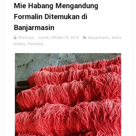
Mie Habang Mengandung
Formalin Ditemukan di
Banjarmasin
Shamuya
Jumat, Oktober 19, 2018
banjarmasin
,
berita
terbaru
,
Peristiwa