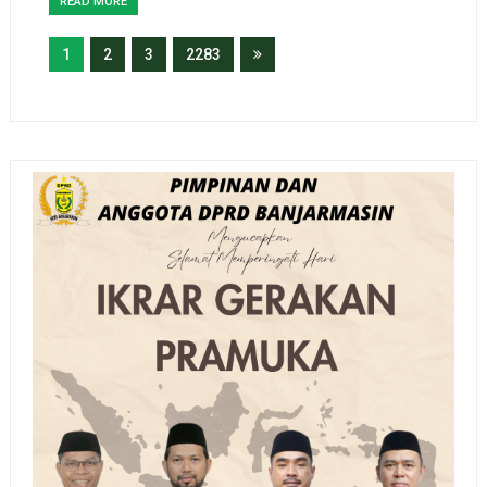
READ MORE
1
2
3
2283