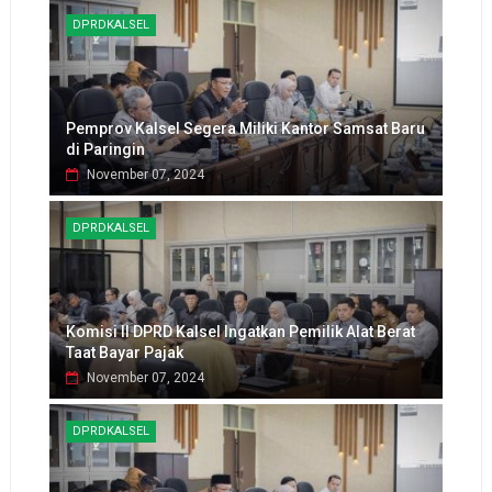
DPRDKALSEL
Pemprov Kalsel Segera Miliki Kantor Samsat Baru
di Paringin
November 07, 2024
DPRDKALSEL
Komisi II DPRD Kalsel Ingatkan Pemilik Alat Berat
Taat Bayar Pajak
November 07, 2024
DPRDKALSEL