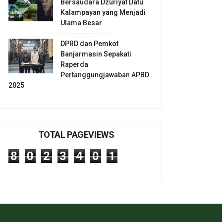
Bersaudara Dzuriyat Datu
Kalampayan yang Menjadi
Ulama Besar
DPRD dan Pemkot
Banjarmasin Sepakati
Raperda
Pertanggungjawaban APBD
2025
TOTAL PAGEVIEWS
8
0
2
3
4
0
1