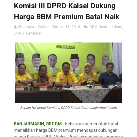
Komisi III DPRD Kalsel Dukung
Harga BBM Premium Batal Naik
Shamuya
Selasa, Oktober 16, 2018
BBM
,
berita terbaru
,
DPRD
,
Pertamax
Supian HK ketua Komisi II DPRD Kalsel/beritabanjarmasin.com
BANJARMASIN, BBCOM
- Kebijakan pemerintah batal
menaikkan harga BBM premium mendapat dukungan
penuh Komisi III DPRD Kalsel. Apalagi pengguna premium