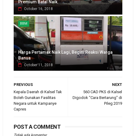
Premium Batal Naik
October 16, 2018
BBM
Harga Pertamax Naik Lagi, Begini Reaksi Warga
Banua
October 11, 2018
PREVIOUS
NEXT
Kepala Daerah di Kalsel Tak
560 CAD PKS di Kalsel
Boleh Gunakan Fasilitas
Digodok "Cara Bertarung" di
Negara untuk Kampanye
Pileg 2019
Capres
POST A COMMENT
Tidak ada komentar