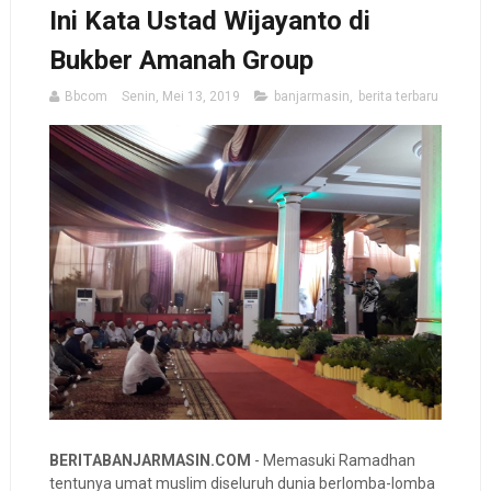
Ini Kata Ustad Wijayanto di
Bukber Amanah Group
Bbcom
Senin, Mei 13, 2019
banjarmasin
,
berita terbaru
BERITABANJARMASIN.COM
- Memasuki Ramadhan
tentunya umat muslim diseluruh dunia berlomba-lomba