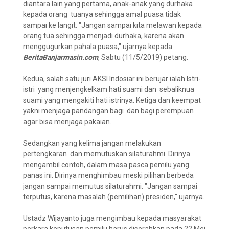
diantara lain yang pertama, anak-anak yang durhaka
kepada orang tuanya sehingga amal puasa tidak
sampai ke langit. "Jangan sampai kita melawan kepada
orang tua sehingga menjadi durhaka, karena akan
menggugurkan pahala puasa," ujarnya kepada
BeritaBanjarmasin.com
, Sabtu (11/5/2019) petang.
Kedua, salah satu juri AKSI Indosiar ini berujar ialah Istri-
istri yang menjengkelkam hati suami dan sebaliknua
suami yang mengakiti hati istrinya. Ketiga dan keempat
yakni menjaga pandangan bagi dan bagi perempuan
agar bisa menjaga pakaian.
Sedangkan yang kelima jangan melakukan
pertengkaran dan memutuskan silaturahmi. Dirinya
mengambil contoh, dalam masa pasca pemilu yang
panas ini. Dirinya menghimbau meski pilihan berbeda
jangan sampai memutus silaturahmi. "Jangan sampai
terputus, karena masalah (pemilihan) presiden," ujarnya.
Ustadz Wijayanto juga mengimbau kepada masyarakat
perkara keputusan pemilu harus diserahkan pada 22 Mei