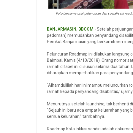
Foto bersama usai peluncuran dan sosialisasi road
BANJARMASIN, BBCOM
- Setelah perjuanga
pedoman) memudahkan penyandang disabilitas
Pemkot Banjarmasin yang berkomitmen menjadi 
Peluncuran Roadmap ini dilakukan langsung ol
Baimbai, Kamis (4/10/2018). Orang nomor satu
ramah difabel ini di susun selama dua tahu
diharapkan memperhatikan para penyandang d
"Alhamdulillah hari ini mampu meluncurkan ro
ramah kepada penyandang disabilitas," ujarn
Menurutnya, setelah launching, tak berhenti di
"Sejauh ini baru ada empat keluarahan yang b
semua kelurahan," tambahnya.
Roadmap Kota Inklusi sendiri adalah dokumen