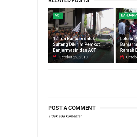
RELATED POSTS
ACT
BANJARM
12 Ton Bantuan untuk
Lokasi P
Sulteng Dikirim Pemkot
Banjarm
Banjarmasin dan ACT
Ramah D
October 29, 2018
Octobe
POST A COMMENT
Tidak ada komentar