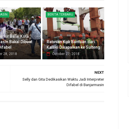
ASIN
BERITA TERBARU
arkir Balai Kota
asin Bakal Dibuat
Ratusan Koli Bantuan dari
ifabel
Kalsel Dikapalkan ke Sulteng
r 28, 2018
October 27, 2018
NEXT
Selly dan Gita Dedikasikan Waktu Jadi Interpreter
Difabel di Banjarmasin