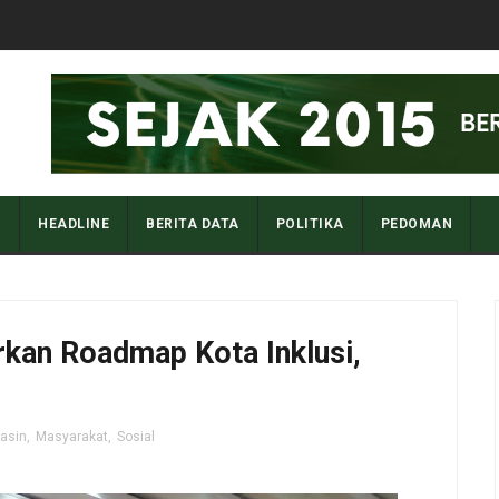
I
HEADLINE
BERITA DATA
POLITIKA
PEDOMAN
rkan Roadmap Kota Inklusi,
asin
,
Masyarakat
,
Sosial