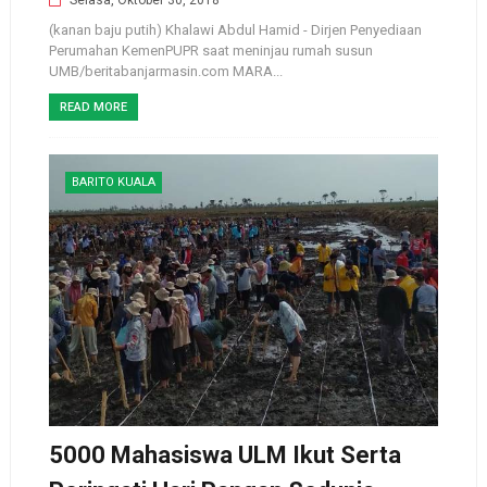
(kanan baju putih) Khalawi Abdul Hamid - Dirjen Penyediaan
Perumahan KemenPUPR saat meninjau rumah susun
UMB/beritabanjarmasin.com MARA...
READ MORE
BARITO KUALA
5000 Mahasiswa ULM Ikut Serta