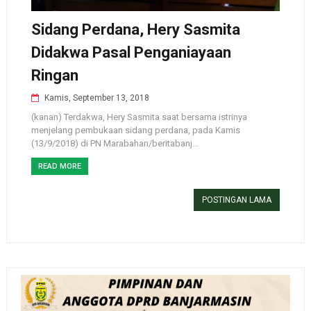
Sidang Perdana, Hery Sasmita
Didakwa Pasal Penganiayaan
Ringan
Kamis, September 13, 2018
(kanan) Terdakwa, Hery Sasmita saat bersama istrinya
menjelang pembukaan sidang perdana, pada Kamis
(13/9/2018) di PN Marabahan/beritabanj...
READ MORE
POSTINGAN LAMA