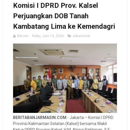
Komisi I DPRD Prov. Kalsel
Perjuangkan DOB Tanah
Kambatang Lima ke Kemendagri
Bbcom
Rabu, Juni 10, 2026
advertorial
BERITABANJARMASIN.COM
- Jakarta – Komisi I DPRD
Provinsi Kalimantan Selatan (Kalsel) bersama Wakil
Ketua DPRD Provinsi Kalsel, H.M. Alpiya Rakhman, S.E.,