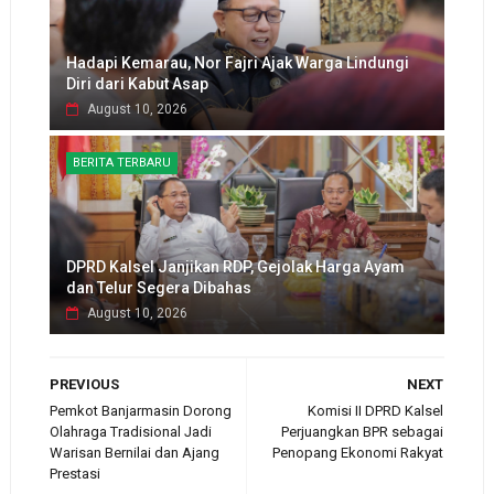
Hadapi Kemarau, Nor Fajri Ajak Warga Lindungi
Diri dari Kabut Asap
August 10, 2026
BERITA TERBARU
DPRD Kalsel Janjikan RDP, Gejolak Harga Ayam
dan Telur Segera Dibahas
August 10, 2026
PREVIOUS
NEXT
Pemkot Banjarmasin Dorong
Komisi II DPRD Kalsel
Olahraga Tradisional Jadi
Perjuangkan BPR sebagai
Warisan Bernilai dan Ajang
Penopang Ekonomi Rakyat
Prestasi