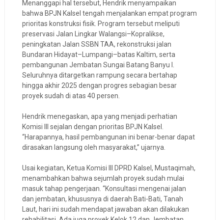
Menanggapi hal tersebut, Hendrik menyampaikan
bahwa BPJN Kalsel tengah menjalankan empat program
prioritas konstruksi fisik. Program tersebut meliputi
preservasi Jalan Lingkar Walangsi–Kopralikse,
peningkatan Jalan SSBN TAA, rekonstruksi jalan
Bundaran Hidayat–Lumpangi–batas Kaltim, serta
pembangunan Jembatan Sungai Batang Banyu I.
Seluruhnya ditargetkan rampung secara bertahap
hingga akhir 2025 dengan progres sebagian besar
proyek sudah di atas 40 persen.
Hendrik menegaskan, apa yang menjadi perhatian
Komisi III sejalan dengan prioritas BPJN Kalsel.
“Harapannya, hasil pembangunan ini benar-benar dapat
dirasakan langsung oleh masyarakat,” ujarnya.
Usai kegiatan, Ketua Komisi III DPRD Kalsel, Mustaqimah,
menambahkan bahwa sejumlah proyek sudah mulai
masuk tahap pengerjaan. “Konsultasi mengenai jalan
dan jembatan, khususnya di daerah Bati-Bati, Tanah
Laut, hari ini sudah mendapat jawaban akan dilakukan
rehabilitasi. Ada juga proyek Kelok 12 dan Jembatan