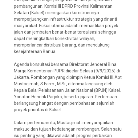
pembangunan, Komisi III DPRD Provinsi Kalimantan
Selatan (Kalsel) menegaskan komitmennya
memperjuangkan infrastruktur strategis yang dinanti
masyarakat. Fokus utama adalah memastikan proyek
jalan dan jembatan benar-benar terealisasi sehingga
dapat meningkatkan konektivitas wilayah,
memperlancar distribusi barang, dan mendukung
kesejahteraan Banua.
Agenda konsultasi bersama Direktorat Jenderal Bina
Marga Kementerian PUPR digelar Selasa (9/9/2025) di
Jakarta. Rombongan yang dipimpin Ketua Komisi III, Apt.
Mustaqimah, S.Farm., M.Si., diterima langsung oleh
Kepala Balai Pelaksanaan Jalan Nasional (BPJN) Kalsel,
Yonatan Hendrik Parjoko, beserta jajaran. Pertemuan
berlangsung hangat dengan pembahasan sejumlah
proyek prioritas di Kalsel.
Dalam pertemuan itu, Mustaqimah menyampaikan
maksud dan tujuan kedatangan rombongan. Salah satu
isu penting yang dikawal adalah progres perbaikan