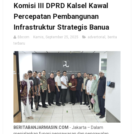
Komisi III DPRD Kalsel Kawal
Percepatan Pembangunan
Infrastruktur Strategis Banua
Bbcom
Kamis, September 25, 2025
advertorial
,
berita
terbaru
BERITABANJARMASIN.COM
- Jakarta – Dalam
menjalankan fungsi pengawasan dan pengawalan