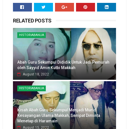
RELATED POSTS
HISTORIABANUA
Abah Guru Sekumpul Dididik Untuk Jadi Pemurah
oleh Sayyid Amin Kutbi Makkah
August 18, 2022
HISTORIABANUA
Kisah Abah Guru Sekumpul Menjadi Murid
Kesayangan Ulama Makkah, Sempat Diminta
Menetap di Haramain
August 15, 2022