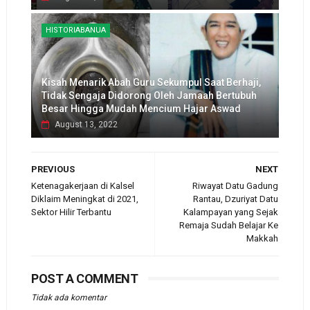
HISTORIABANUA
Kisah Menarik Abah Guru Sekumpul Saat Berhaji,
Tidak Sengaja Didorong Oleh Jamaah Bertubuh
Besar Hingga Mudah Mencium Hajar Aswad
August 13, 2022
PREVIOUS
NEXT
Ketenagakerjaan di Kalsel
Riwayat Datu Gadung
Diklaim Meningkat di 2021,
Rantau, Dzuriyat Datu
Sektor Hilir Terbantu
Kalampayan yang Sejak
Remaja Sudah Belajar Ke
Makkah
POST A COMMENT
Tidak ada komentar