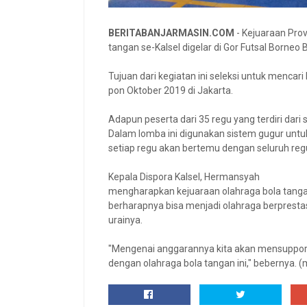
BERITABANJARMASIN.COM
- Kejuaraan Prov
tangan se-Kalsel digelar di Gor Futsal Borneo
Tujuan dari kegiatan ini seleksi untuk mencari
pon Oktober 2019 di Jakarta.
Adapun peserta dari 35 regu yang terdiri dari s
Dalam lomba ini digunakan sistem gugur untuk
setiap regu akan bertemu dengan seluruh regu 
Kepala Dispora Kalsel, Hermansyah
mengharapkan kejuaraan olahraga bola tangan 
berharapnya bisa menjadi olahraga berprestasi
urainya.
"Mengenai anggarannya kita akan mensupport 
dengan olahraga bola tangan ini," bebernya. (