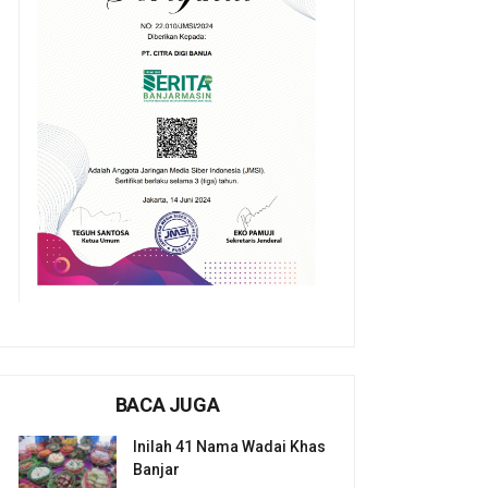
BACA JUGA
Inilah 41 Nama Wadai Khas
Banjar