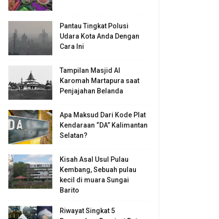
Pantau Tingkat Polusi
Udara Kota Anda Dengan
Cara Ini
Tampilan Masjid Al
Karomah Martapura saat
Penjajahan Belanda
Apa Maksud Dari Kode Plat
Kendaraan “DA” Kalimantan
Selatan?
Kisah Asal Usul Pulau
Kembang, Sebuah pulau
kecil di muara Sungai
Barito
Riwayat Singkat 5