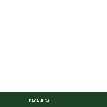
BACA JUGA