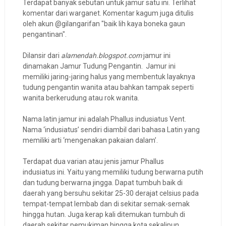
Terdapat banyak sebutan untuk jamur satu ini. Terlihat
komentar dari warganet. Komentar kagum juga ditulis
oleh akun @gilangarifan "baik lih kaya boneka gaun
pengantinan".
Dilansir dari
alamendah.blogspot.com
jamur ini
dinamakan Jamur Tudung Pengantin. Jamur ini
memiliki jaring-jaring halus yang membentuk layaknya
tudung pengantin wanita atau bahkan tampak seperti
wanita berkerudung atau rok wanita.
Nama latin jamur ini adalah Phallus indusiatus Vent.
Nama ‘indusiatus’ sendiri diambil dari bahasa Latin yang
memiliki arti ‘mengenakan pakaian dalam’.
Terdapat dua varian atau jenis jamur Phallus
indusiatus ini. Yaitu yang memiliki tudung berwarna putih
dan tudung berwarna jingga. Dapat tumbuh baik di
daerah yang bersuhu sekitar 25-30 derajat celsius pada
tempat-tempat lembab dan di sekitar semak-semak
hingga hutan. Juga kerap kali ditemukan tumbuh di
daerah sekitar pemukiman hingga kota sekalipun.