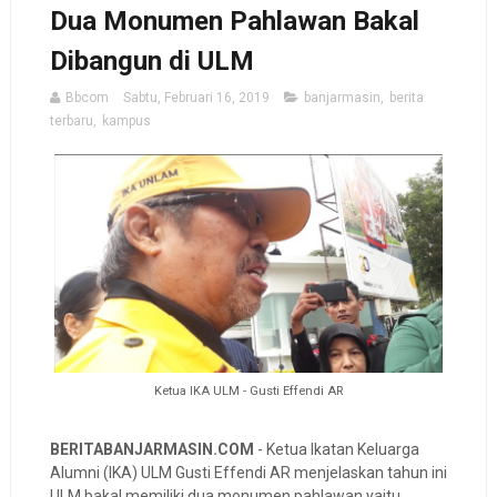
Dua Monumen Pahlawan Bakal
Dibangun di ULM
Bbcom
Sabtu, Februari 16, 2019
banjarmasin
,
berita
terbaru
,
kampus
Ketua IKA ULM - Gusti Effendi AR
BERITABANJARMASIN.COM
- Ketua Ikatan Keluarga
Alumni (IKA) ULM Gusti Effendi AR menjelaskan tahun ini
ULM bakal memiliki dua monumen pahlawan yaitu