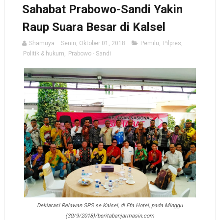
Sahabat Prabowo-Sandi Yakin
Raup Suara Besar di Kalsel
Shamuya
Senin, Oktober 01, 2018
Pemilu
,
Pilpres
,
Politik & hukum
,
Prabowo - Sandi
Deklarasi Relawan SPS se Kalsel, di Efa Hotel, pada Minggu
(30/9/2018)/beritabanjarmasin.
com