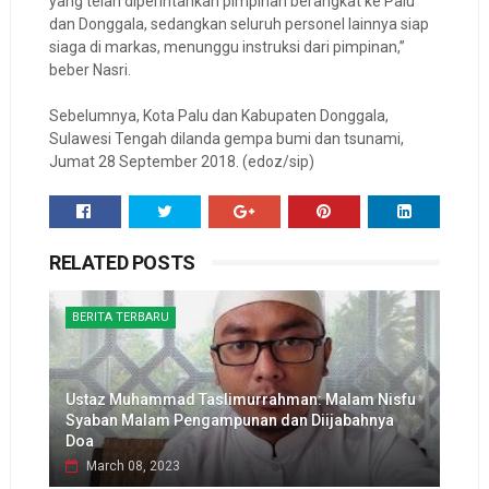
yang telah diperintahkan pimpinan berangkat ke Palu
dan Donggala, sedangkan seluruh personel lainnya siap
siaga di markas, menunggu instruksi dari pimpinan,”
beber Nasri.
Sebelumnya, Kota Palu dan Kabupaten Donggala,
Sulawesi Tengah dilanda gempa bumi dan tsunami,
Jumat 28 September 2018. (edoz/sip)
RELATED POSTS
BERITA TERBARU
Ustaz Muhammad Taslimurrahman: Malam Nisfu
Syaban Malam Pengampunan dan Diijabahnya
Doa
March 08, 2023