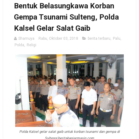
Bentuk Belasungkawa Korban
Gempa Tsunami Sulteng, Polda
Kalsel Gelar Salat Gaib
Shamuya
Rabu, Oktober 03, 2018
berita terbaru
,
Palu
,
Polda
,
Religi
Polda Kalsel gelar salat gaib untuk korban tsunami dan gempa di
Sulteng/beritabanjarmasin.com