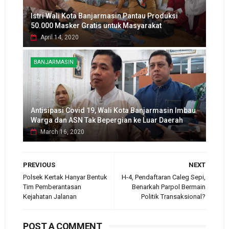
Istri Wali Kota Banjarmasin Pantau Produksi
50.000 Masker Gratis untuk Masyarakat
April 14, 2020
BANJARMASIN
Antisipasi Covid 19, Wali Kota Banjarmasin Imbau
Warga dan ASN Tak Bepergian ke Luar Daerah
March 16, 2020
PREVIOUS
NEXT
Polsek Kertak Hanyar Bentuk
H-4, Pendaftaran Caleg Sepi,
Tim Pemberantasan
Benarkah Parpol Bermain
Kejahatan Jalanan
Politik Transaksional?
POST A COMMENT