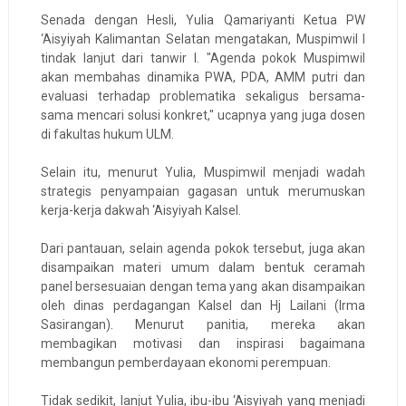
Senada dengan Hesli, Yulia Qamariyanti Ketua PW
‘Aisyiyah Kalimantan Selatan mengatakan, Muspimwil I
tindak lanjut dari tanwir I. "Agenda pokok Muspimwil
akan membahas dinamika PWA, PDA, AMM putri dan
evaluasi terhadap problematika sekaligus bersama-
sama mencari solusi konkret," ucapnya yang juga dosen
di fakultas hukum ULM.
Selain itu, menurut Yulia, Muspimwil menjadi wadah
strategis penyampaian gagasan untuk merumuskan
kerja-kerja dakwah ‘Aisyiyah Kalsel.
Dari pantauan, selain agenda pokok tersebut, juga akan
disampaikan materi umum dalam bentuk ceramah
panel bersesuaian dengan tema yang akan disampaikan
oleh dinas perdagangan Kalsel dan Hj Lailani (Irma
Sasirangan). Menurut panitia, mereka akan
membagikan motivasi dan inspirasi bagaimana
membangun pemberdayaan ekonomi perempuan.
Tidak sedikit, lanjut Yulia, ibu-ibu ‘Aisyiyah yang menjadi