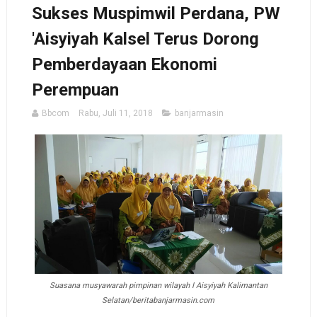
Sukses Muspimwil Perdana, PW
'Aisyiyah Kalsel Terus Dorong
Pemberdayaan Ekonomi
Perempuan
Bbcom
Rabu, Juli 11, 2018
banjarmasin
Suasana musyawarah pimpinan wilayah I Aisyiyah Kalimantan
Selatan/beritabanjarmasin.com