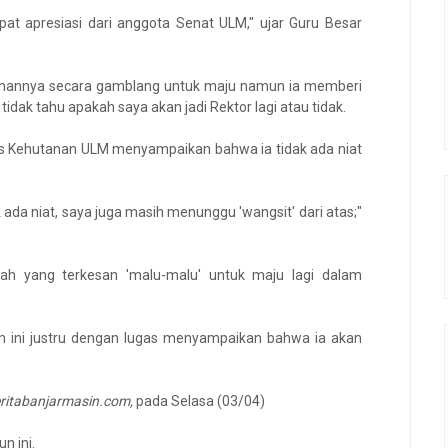
t apresiasi dari anggota Senat ULM," ujar Guru Besar
nginannya secara gamblang untuk maju namun ia memberi
 tidak tahu apakah saya akan jadi Rektor lagi atau tidak.
as Kehutanan ULM menyampaikan bahwa ia tidak ada niat
 ada niat, saya juga masih menunggu 'wangsit' dari atas;"
ah yang terkesan 'malu-malu' untuk maju lagi dalam
m ini justru dengan lugas menyampaikan bahwa ia akan
ritabanjarmasin.com,
pada Selasa (03/04)
n ini.