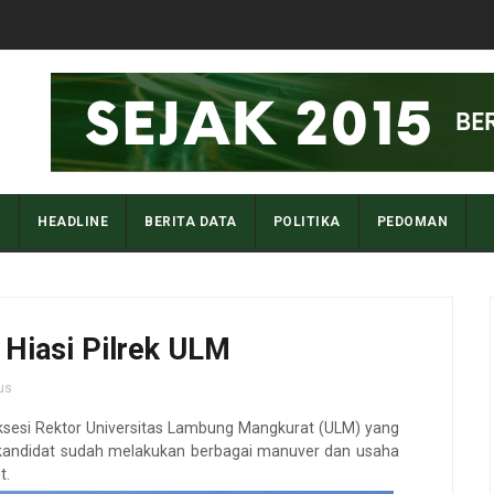
I
HEADLINE
BERITA DATA
POLITIKA
PEDOMAN
Hiasi Pilrek ULM
us
uksesi Rektor Universitas Lambung Mangkurat (ULM) yang
g kandidat sudah melakukan berbagai manuver dan usaha
t.