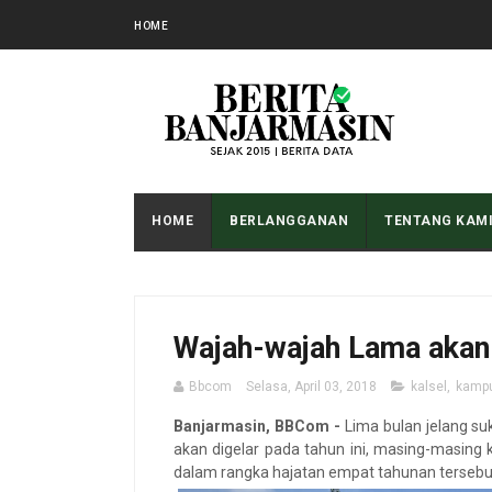
HOME
HOME
BERLANGGANAN
TENTANG KAM
Wajah-wajah Lama akan 
Bbcom
Selasa, April 03, 2018
kalsel
,
kamp
Banjarmasin, BBCom -
Lima bulan
jelang s
akan digelar pada tahun ini, masing-masin
dalam rangka hajatan empat tahunan tersebu