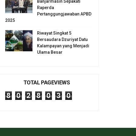
Banjarmasin Sepakati
Raperda
Pertanggungjawaban APBD
2025
Riwayat Singkat 5
Bersaudara Dzuriyat Datu
Kalampayan yang Menjadi
Ulama Besar
TOTAL PAGEVIEWS
8
0
2
8
0
3
0