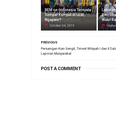
BEM se-Indonesia Ternyata
Lakukan
Sempat Kumpul di ULM,
Beri Oba
Ngapain?
Wakil Ra
October 04, 2019
Septe
PREVIOUS
Persaingan Kian Sengit, Timsel Wilayah I dan II Dal
Laporan Masyarakat
POST A COMMENT