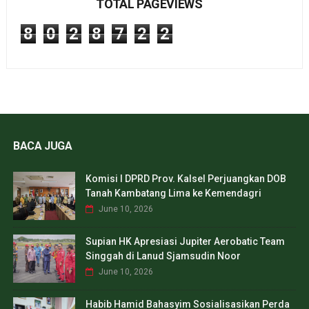
TOTAL PAGEVIEWS
8
0
2
8
7
2
2
BACA JUGA
Komisi I DPRD Prov. Kalsel Perjuangkan DOB
Tanah Kambatang Lima ke Kemendagri
June 10, 2026
Supian HK Apresiasi Jupiter Aerobatic Team
Singgah di Lanud Sjamsudin Noor
June 10, 2026
Habib Hamid Bahasyim Sosialisasikan Perda