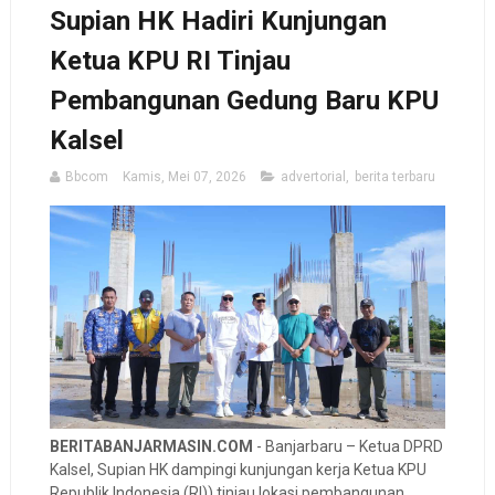
Supian HK Hadiri Kunjungan
Ketua KPU RI Tinjau
Pembangunan Gedung Baru KPU
Kalsel
Bbcom
Kamis, Mei 07, 2026
advertorial
,
berita terbaru
BERITABANJARMASIN.COM
- Banjarbaru – Ketua DPRD
Kalsel, Supian HK dampingi kunjungan kerja Ketua KPU
Republik Indonesia (RI)) tinjau lokasi pembangunan