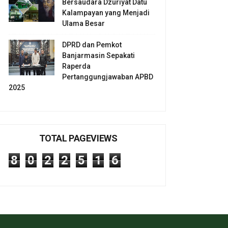
Bersaudara Dzuriyat Datu
Kalampayan yang Menjadi
Ulama Besar
DPRD dan Pemkot
Banjarmasin Sepakati
Raperda
Pertanggungjawaban APBD
2025
TOTAL PAGEVIEWS
8
0
2
2
5
1
6