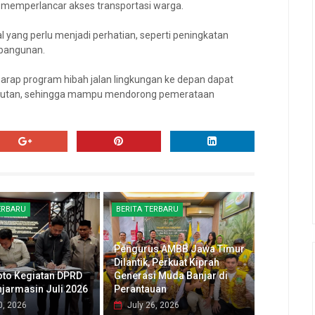
 memperlancar akses transportasi warga.
 yang perlu menjadi perhatian, seperti peningkatan
mbangunan.
berharap program hibah jalan lingkungan ke depan dapat
lanjutan, sehingga mampu mendorong pemerataan
ERBARU
BERITA TERBARU
Pengurus AMBB Jawa Timur
Dilantik, Perkuat Kiprah
oto Kegiatan DPRD
Generasi Muda Banjar di
njarmasin Juli 2026
Perantauan
0, 2026
July 26, 2026