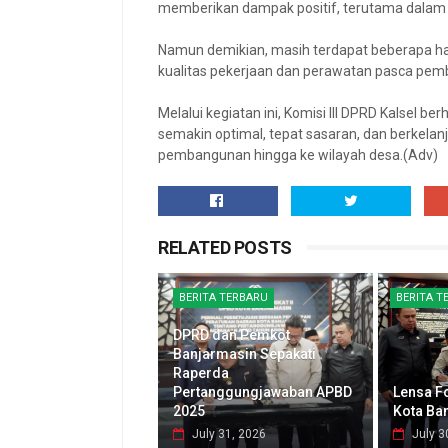
memberikan dampak positif, terutama dalam
Namun demikian, masih terdapat beberapa hal
kualitas pekerjaan dan perawatan pasca pe
‎Melalui kegiatan ini, Komisi III DPRD Kalsel 
semakin optimal, tepat sasaran, dan berke
pembangunan hingga ke wilayah desa.(Adv)
RELATED POSTS
BERITA TERBARU
BERITA T
DPRD dan Pemkot
Banjarmasin Sepakati
Raperda
Pertanggungjawaban APBD
Lensa F
2025
Kota Ba
July 31, 2026
July 3