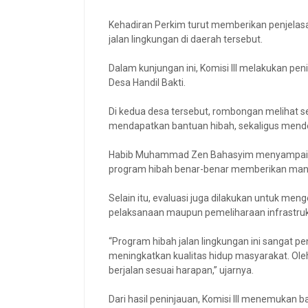
Kehadiran Perkim turut memberikan penjelasa
jalan lingkungan di daerah tersebut.
‎Dalam kunjungan ini, Komisi III melakukan pe
Desa Handil Bakti.
Di kedua desa tersebut, rombongan melihat se
mendapatkan bantuan hibah, sekaligus mend
‎Habib Muhammad Zen Bahasyim menyampaika
program hibah benar-benar memberikan manf
Selain itu, evaluasi juga dilakukan untuk meng
pelaksanaan maupun pemeliharaan infrastruk
‎“Program hibah jalan lingkungan ini sangat 
meningkatkan kualitas hidup masyarakat. Ole
berjalan sesuai harapan,” ujarnya.
‎Dari hasil peninjauan, Komisi III menemukan 