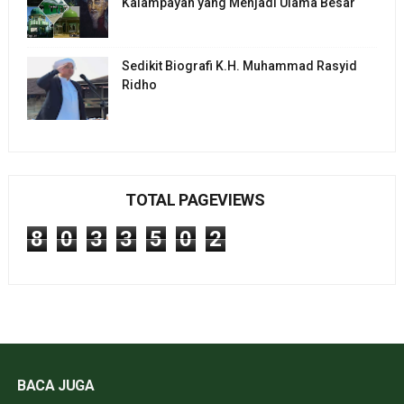
Kalampayan yang Menjadi Ulama Besar
Sedikit Biografi K.H. Muhammad Rasyid
Ridho
TOTAL PAGEVIEWS
8
0
3
3
5
0
2
BACA JUGA