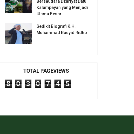
Bersaudara Dzuriyat Datu
Kalampayan yang Menjadi
Ulama Besar
Sedikit Biografi K.H.
Muhammad Rasyid Ridho
TOTAL PAGEVIEWS
8
0
3
0
7
4
5