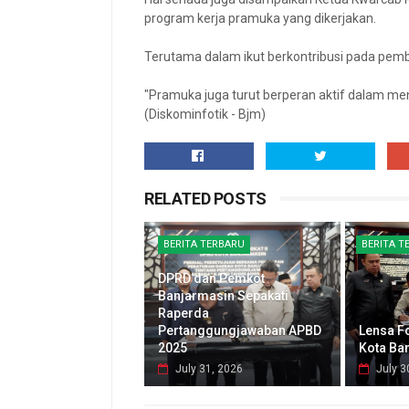
program kerja pramuka yang dikerjakan.
Terutama dalam ikut berkontribusi pada pemb
"Pramuka juga turut berperan aktif dalam m
(Diskominfotik - Bjm)
RELATED POSTS
BERITA TERBARU
BERITA T
DPRD dan Pemkot
Banjarmasin Sepakati
Raperda
Pertanggungjawaban APBD
Lensa F
2025
Kota Ba
July 31, 2026
July 3