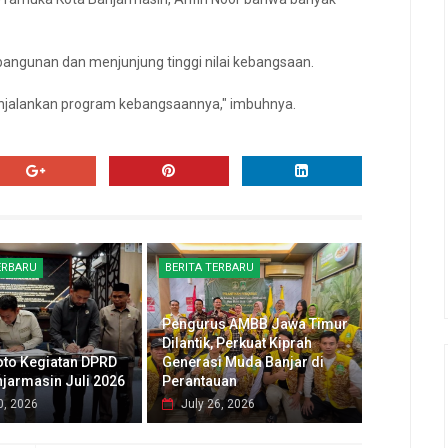
angunan dan menjunjung tinggi nilai kebangsaan.
enjalankan program kebangsaannya," imbuhnya.
ERBARU
BERITA TERBARU
Pengurus AMBB Jawa Timur
Dilantik, Perkuat Kiprah
oto Kegiatan DPRD
Generasi Muda Banjar di
njarmasin Juli 2026
Perantauan
0, 2026
July 26, 2026