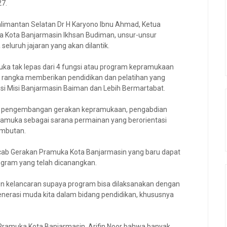
7.
alimantan Selatan Dr H Karyono Ibnu Ahmad, Ketua
da Kota Banjarmasin Ikhsan Budiman, unsur-unsur
eluruh jajaran yang akan dilantik.
ka tak lepas dari 4 fungsi atau program kepramukaan
lam rangka memberikan pendidikan dan pelatihan yang
isi Misi Banjarmasin Baiman dan Lebih Bermartabat.
lalu pengembangan gerakan kepramukaan, pengabdian
ramuka sebagai sarana permainan yang berorientasi
ambutan.
cab Gerakan Pramuka Kota Banjarmasin yang baru dapat
gram yang telah dicanangkan.
 kelancaran supaya program bisa dilaksanakan dengan
generasi muda kita dalam bidang pendidikan, khususnya
Pramuka Kota Banjarmasin, Arifin Noor bahwa banyak