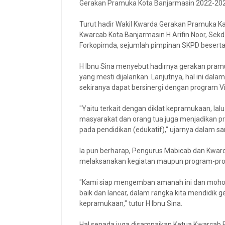
Gerakan Pramuka Kota Banjarmasin 2022-202
Turut hadir Wakil Kwarda Gerakan Pramuka K
Kwarcab Kota Banjarmasin H Arifin Noor, Sek
Forkopimda, sejumlah pimpinan SKPD beserta s
H Ibnu Sina menyebut hadirnya gerakan pramu
yang mesti dijalankan. Lanjutnya, hal ini da
sekiranya dapat bersinergi dengan program V
"Yaitu terkait dengan diklat kepramukaan, 
masyarakat dan orang tua juga menjadikan p
pada pendidikan (edukatif)," ujarnya dalam s
Ia pun berharap, Pengurus Mabicab dan Kwar
melaksanakan kegiatan maupun program-pro
"Kami siap mengemban amanah ini dan mohon
baik dan lancar, dalam rangka kita mendidik 
kepramukaan," tutur H Ibnu Sina.
Hal senada juga disampaikan Ketua Kwarcab 