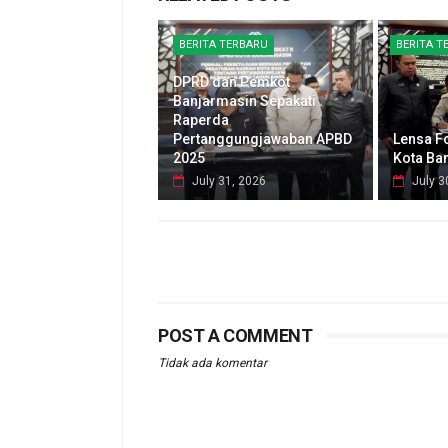
BERITA TERBARU
BERITA T
DPRD dan Pemkot
Banjarmasin Sepakati
Raperda
Pertanggungjawaban APBD
Lensa F
2025
Kota Ba
July 31, 2026
July 3
POST A COMMENT
Tidak ada komentar