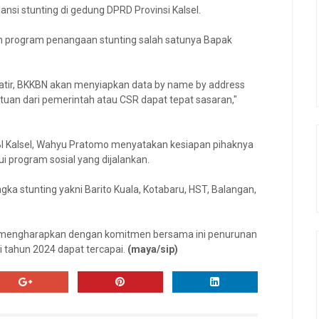
si stunting di gedung DPRD Provinsi Kalsel.
lam program penangaan stunting salah satunya Bapak
awatir, BKKBN akan menyiapkan data by name by address
antuan dari pemerintah atau CSR dapat tepat sasaran,"
BI Kalsel, Wahyu Pratomo menyatakan kesiapan pihaknya
 program sosial yang dijalankan.
ka stunting yakni Barito Kuala, Kotabaru, HST, Balangan,
HK mengharapkan dengan komitmen bersama ini penurunan
i tahun 2024 dapat tercapai.
(maya/sip)