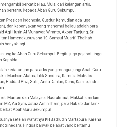
mengambil berkat beliau. Mulai dari kalangan artis,
ernah bertamu kepada Abah Guru Sekumpul.
an Presiden Indonesia, Gusdur. Kemudian ada juga
n), dan kebanyakan yang menemui beliau adalah para
id Agil Husin Al Munawar, Wiranto, Akbar Tanjung, Sri
 Sultan Hamengkubuwono 10, Samsul Muarif, Tholhah
ih banyak lagi.
kunjung ke Abah Guru Sekumpul. Begitu juga pejabat tinggi
a Kapolda.
lah kedatangan para artis yang mengunjungi Abah Guru
i, Muchsin Alatas, Titik Sandora, Kamelia Malik, Iis
i, Haddad Alwi, Sulis, Anita Dahlan, Dono, Kasino, Indro,
in.
erti Manteri dari Malaysia, Hadralmaut, Makkah dan lain
in MZ, Aa Gym, Ustaz Arifin Ilham, para Habaib dan lain-
 berkat Abah Guru Sekumpul.
susnya setelah wafatnya KH Badrudin Martapura. Karena
tinggi negara. Hingga banyak pejabat yang bertamu