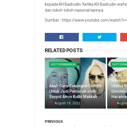
kepada KH Badrudin. Ketika KH Badrudin wafa
dan tokoh tokoh nasional lainnya.
Sumber : https://www.youtube.com/watch?
RELATED POSTS
HISTORIABANUA
HISTORI
Kisah A
Menjadi
Abah Guru Sekumpul Dididik
Ulama M
Untuk Jadi Pemurah oleh
Diminta
Sayyid Amin Kutbi Makkah
Harama
August 18, 2022
Augus
PREVIOUS