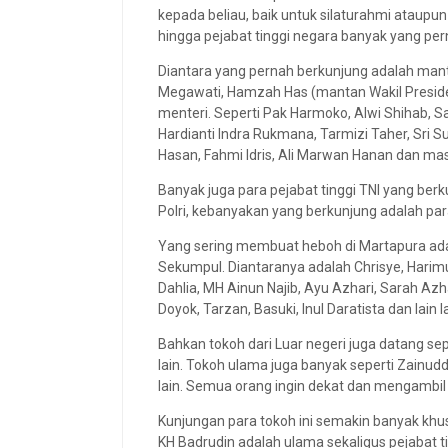
kepada beliau, baik untuk silaturahmi ataupun 
hingga pejabat tinggi negara banyak yang p
Diantara yang pernah berkunjung adalah mant
Megawati, Hamzah Has (mantan Wakil Preside
menteri. Seperti Pak Harmoko, Alwi Shihab, Sa
Hardianti Indra Rukmana, Tarmizi Taher, Sri
Hasan, Fahmi Idris, Ali Marwan Hanan dan mas
Banyak juga para pejabat tinggi TNI yang ber
Polri, kebanyakan yang berkunjung adalah par
Yang sering membuat heboh di Martapura ada
Sekumpul. Diantaranya adalah Chrisye, Harimukt
Dahlia, MH Ainun Najib, Ayu Azhari, Sarah Azhar
Doyok, Tarzan, Basuki, Inul Daratista dan lain la
Bahkan tokoh dari Luar negeri juga datang sep
lain. Tokoh ulama juga banyak seperti Zainudd
lain. Semua orang ingin dekat dan mengambil
Kunjungan para tokoh ini semakin banyak khu
KH Badrudin adalah ulama sekaligus pejabat 