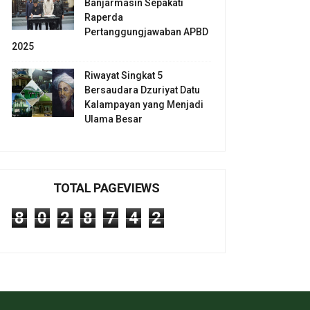
Banjarmasin Sepakati
Raperda
Pertanggungjawaban APBD
2025
Riwayat Singkat 5
Bersaudara Dzuriyat Datu
Kalampayan yang Menjadi
Ulama Besar
TOTAL PAGEVIEWS
8
0
2
8
7
4
2