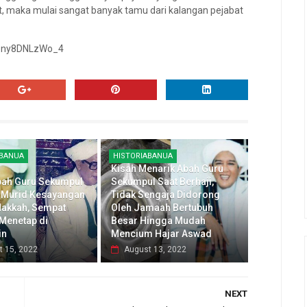
t, maka mulai sangat banyak tamu dari kalangan pejabat
v=ny8DNLzWo_4
ABANUA
HISTORIABANUA
Kisah Menarik Abah Guru
bah Guru Sekumpul
Sekumpul Saat Berhaji,
 Murid Kesayangan
Tidak Sengaja Didorong
akkah, Sempat
Oleh Jamaah Bertubuh
 Menetap di
Besar Hingga Mudah
in
Mencium Hajar Aswad
t 15, 2022
August 13, 2022
NEXT