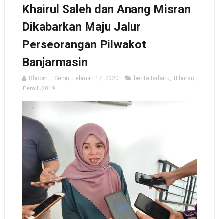
Khairul Saleh dan Anang Misran
Dikabarkan Maju Jalur
Perseorangan Pilwakot
Banjarmasin
Bbcom
Senin, Februari 17, 2020
berita terbaru
,
Hiburan
,
Pemilu2019