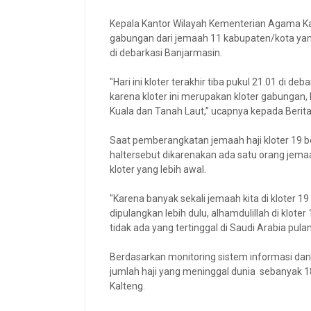
Kepala Kantor Wilayah Kementerian Agama Ka
gabungan dari jemaah 11 kabupaten/kota yang t
di debarkasi Banjarmasin.
"Hari ini kloter terakhir tiba pukul 21.01 di 
karena kloter ini merupakan kloter gabungan,
Kuala dan Tanah Laut,” ucapnya kepada Berit
Saat pemberangkatan jemaah haji kloter 19 b
haltersebut dikarenakan ada satu orang jemaa
kloter yang lebih awal.
"Karena banyak sekali jemaah kita di kloter 19
dipulangkan lebih dulu, alhamdulillah di klote
tidak ada yang tertinggal di Saudi Arabia pula
Berdasarkan monitoring sistem informasi dan 
jumlah haji yang meninggal dunia sebanyak 18 
Kalteng.