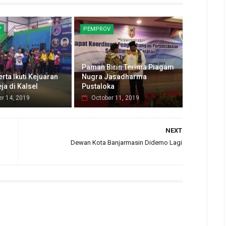
V
PEMPROV
Paman Birin Terima Piagam
rta Ikuti Kejuaran
Nugra Jasadharma
ja di Kalsel
Pustaloka
r 14, 2019
October 11, 2019
NEXT
Dewan Kota Banjarmasin Didemo Lagi