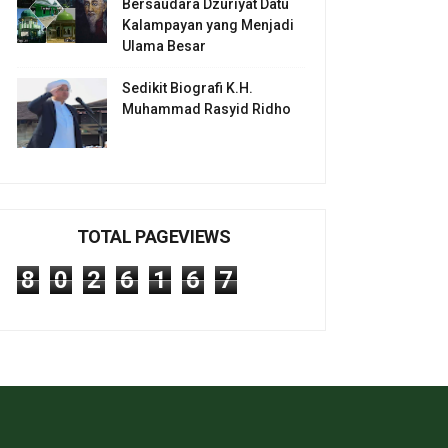
Bersaudara Dzuriyat Datu
Kalampayan yang Menjadi
Ulama Besar
Sedikit Biografi K.H.
Muhammad Rasyid Ridho
TOTAL PAGEVIEWS
8
0
2
6
1
6
7