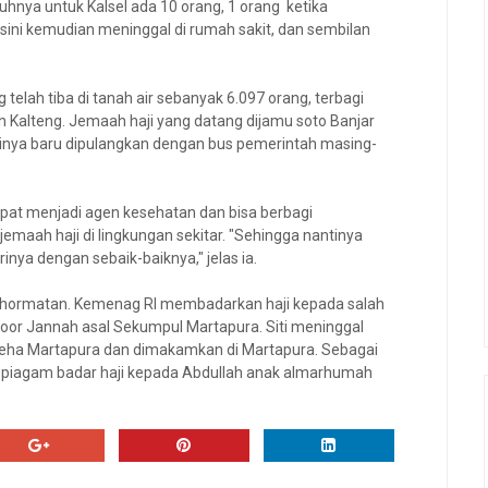
uhnya untuk Kalsel ada 10 orang, 1 orang ketika
sini kemudian meninggal di rumah sakit, dan sembilan
elah tiba di tanah air sebanyak 6.097 orang, terbagi
h Kalteng. Jemaah haji yang datang dijamu soto Banjar
inya baru dipulangkan dengan bus pemerintah masing-
apat menjadi agen kesehatan dan bisa berbagi
emaah haji di lingkungan sekitar. "Sehingga nantinya
nya dengan sebaik-baiknya," jelas ia.
kehormatan. Kemenag RI membadarkan haji kepada salah
Noor Jannah asal Sekumpul Martapura. Siti meninggal
leha Martapura dan dimakamkan di Martapura. Sebagai
 piagam badar haji kepada Abdullah anak almarhumah