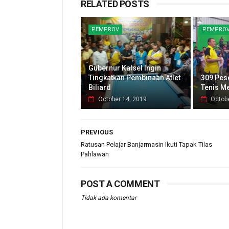
RELATED POSTS
PEMPROV
PEMPRO
Gubernur Kalsel Ingin
Tingkatkan Pembinaan Atlet
309 Pese
Biliard
Tenis Me
October 14, 2019
Octobe
PREVIOUS
Ratusan Pelajar Banjarmasin Ikuti Tapak Tilas
Pahlawan
POST A COMMENT
Tidak ada komentar