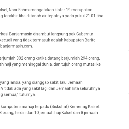
lsel, Noor Fahmi mengatakan kloter 19 merupakan
erakhir tiba di tanah air tepatnya pada pukul 21.01 tiba
debarkasi Banjarmasin disambut langsung pak Gubernur
 kecuali yang tidak termasuk adalah kabupaten Barito
abanjarmasin.com.
erjumlah 302 orang ketika datang berjumlah 294 orang,
h haji yang meninggal dunia, dan tujuh orang mutasi ke
 yang lansia, yang dianggap sakit, lalu Jemaah
r 19 tidak ada yang sakit lagi dan Jemaah kita seluruhnya
ng semua," tuturnya.
komputerisasi haji terpadu (Siskohat) Kemenag Kalsel,
orang, terdiri dari 10 jemaah haji Kalsel dan 8 jemaah