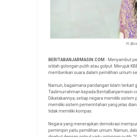
IG @u
BERITABANJARMASIN.COM
- Menyambut pem
istilah golongan putih atau golput. Merujuk K
memberikan suara dalam pemilihan umum sebag
Namun, bagaimana pandangan Islam terkait 
Taslimurrahman kepada BeritaBanjarmasin.
Dikatakannya, setiap negara memiliki sistem
memiliki sistem pemerintahan yang jelas dian
tidak memiliki kompas.
Negara yang menerapkan demokrasi mempunya
pemimpin yaitu pemilihan umum. Namun, dala
disebut dengan golput yaitu golongan putih. 