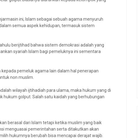
njarmasin ini, Islam sebagai sebuah agama menyuruh
 dalam semua aspek kehidupan, termasuk sistem
dahulu berijtihad bahwa sistem demokrasi adalah yang
lankan syariah Islam bagi pemeluknya ini sementara
lam kepada pemeluk agama lain dalam hal penerapan
untuk non muslim.
adalah wilayah ijtihadiah para ulama, maka hukum yang di
k hukum golput. Salah satu kaidah yang berhubungan
n berasal dari Islam tetapi ketika muslim yang baik
nsi menguasai pemerintahan serta ditakutkan akan
lih hukumnya berubah bisa mencapai derajat wajib.