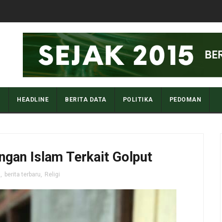
I
HEADLINE
BERITA DATA
POLITIKA
PEDOMAN
ngan Islam Terkait Golput
n
,
berita terbaru
,
Religi