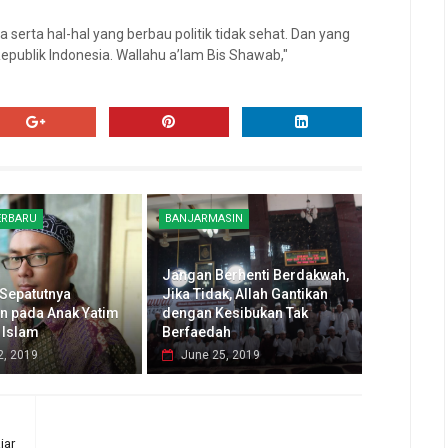
 serta hal-hal yang berbau politik tidak sehat. Dan yang
epublik Indonesia. Wallahu a’lam Bis Shawab,"
ERBARU
BANJARMASIN
Jangan Berhenti Berdakwah,
 Sepatutnya
Jika Tidak, Allah Gantikan
an pada Anak Yatim
dengan Kesibukan Tak
 Islam
Berfaedah
2, 2019
June 25, 2019
jar