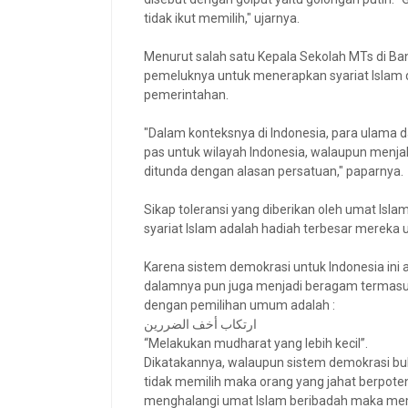
tidak ikut memilih," ujarnya.
Menurut salah satu Kepala Sekolah MTs di Ba
pemeluknya untuk menerapkan syariat Islam
pemerintahan.
"Dalam konteksnya di Indonesia, para ulama 
pas untuk wilayah Indonesia, walaupun menja
ditunda dengan alasan persatuan," paparnya.
Sikap toleransi yang diberikan oleh umat Is
syariat Islam adalah hadiah terbesar mereka 
Karena sistem demokrasi untuk Indonesia ini 
dalamnya pun juga menjadi beragam termasu
dengan pemilihan umum adalah :
ارتكاب أخف الضررين
“Melakukan mudharat yang lebih kecil”.
Dikatakannya, walaupun sistem demokrasi buka
tidak memilih maka orang yang jahat berpote
menghalangi umat Islam beribadah maka memi