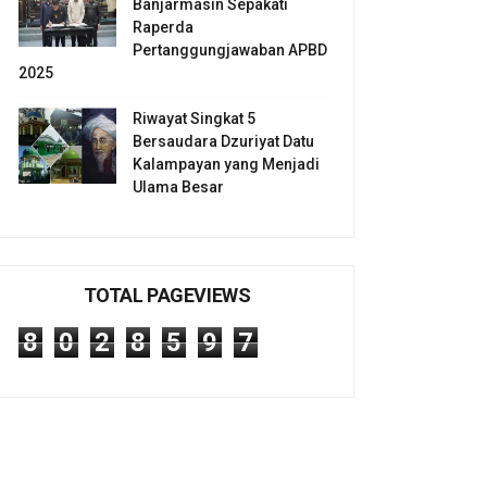
Banjarmasin Sepakati
Raperda
Pertanggungjawaban APBD
2025
Riwayat Singkat 5
Bersaudara Dzuriyat Datu
Kalampayan yang Menjadi
Ulama Besar
TOTAL PAGEVIEWS
8
0
2
8
5
9
7