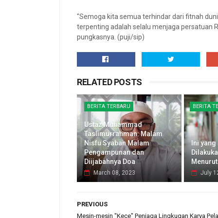
"Semoga kita semua terhindar dari fitnah dunia
terpenting adalah selalu menjaga persatuan R
pungkasnya. (puji/sip)
RELATED POSTS
BERITA TERBARU
BERITA T
Ustaz Muhammad
Taslimurrahman: Malam
Nisfu Syaban Malam
Ini yang
Pengampunan dan
Dilakuk
Diijabahnya Doa
Menurut
March 08, 2023
July 1
PREVIOUS
Mesin-mesin "Kece" Penjaga Lingkugan Karya Pela