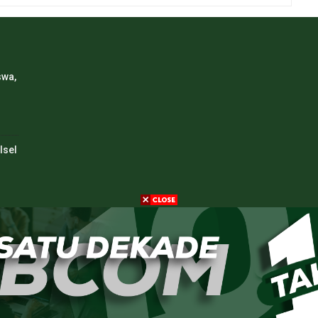
swa,
lsel
5
a
ES