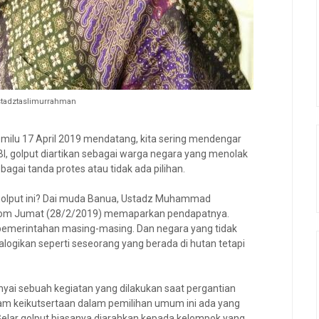
stadztaslimurrahman
ilu 17 April 2019 mendatang, kita sering mendengar
BBI, golput diartikan sebagai warga negara yang menolak
ai tanda protes atau tidak ada pilihan.
golput ini? Dai muda Banua, Ustadz Muhammad
com Jumat (28/2/2019) memaparkan pendapatnya.
 pemerintahan masing-masing. Dan negara yang tidak
alogikan seperti seseorang yang berada di hutan tetapi
i sebuah kegiatan yang dilakukan saat pergantian
m keikutsertaan dalam pemilihan umum ini ada yang
"Gelar golput biasanya diarahkan kepada kelompok yang