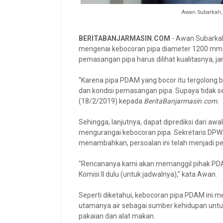
Awan Subarkah,
BERITABANJARMASIN.COM
- Awan Subarkah
mengenai kebocoran pipa diameter 1200 mm P
pemasangan pipa harus dilihat kualitasnya, j
"Karena pipa PDAM yang bocor itu tergolong ba
dan kondisi pemasangan pipa. Supaya tidak ser
(18/2/2019) kepada
BeritaBanjarmasin.com.
Sehingga, lanjutnya, dapat diprediksi dari aw
mengurangai kebocoran pipa. Sekretaris DPW P
menambahkan, persoalan ini telah menjadi pe
"Rencananya kami akan memanggil pihak P
Komisi II dulu (untuk jadwalnya)," kata Awan.
Seperti diketahui, kebocoran pipa PDAM ini m
utamanya air sebagai sumber kehidupan untuk 
pakaian dan alat makan.