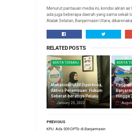
Menurut pantauan media ini, kondisi aliran 
ada juga beberapa daerah yang sama sekali t
Alalak Selatan, Banjarmasin Utara, dikarena
RELATED POSTS
BERITA TERBARU
BERITA T
Mahasiswi ULM Diperkosa,
Pengeta
Aktivis Perempuan: Hukum
Banjarm
Seberat-beratnya Pelaku
Hingga 
January 25, 2022
Augus
PREVIOUS
KPU: Ada 509 DPTb di Banjarmasin