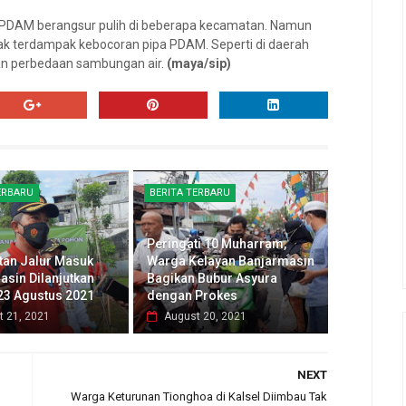
air PDAM berangsur pulih di beberapa kecamatan. Namun
ak terdampak kebocoran pipa PDAM. Seperti di daerah
kan perbedaan sambungan air.
(maya/sip)
ERBARU
BERITA TERBARU
Peringati 10 Muharram,
tan Jalur Masuk
Warga Kelayan Banjarmasin
asin Dilanjutkan
Bagikan Bubur Asyura
23 Agustus 2021
dengan Prokes
t 21, 2021
August 20, 2021
NEXT
Warga Keturunan Tionghoa di Kalsel Diimbau Tak