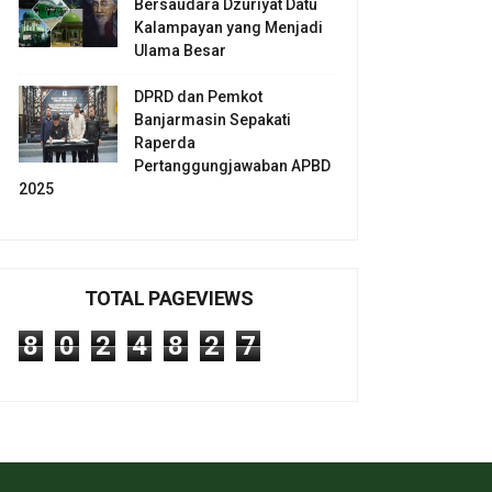
Bersaudara Dzuriyat Datu
Kalampayan yang Menjadi
Ulama Besar
DPRD dan Pemkot
Banjarmasin Sepakati
Raperda
Pertanggungjawaban APBD
2025
TOTAL PAGEVIEWS
8
0
2
4
8
2
7