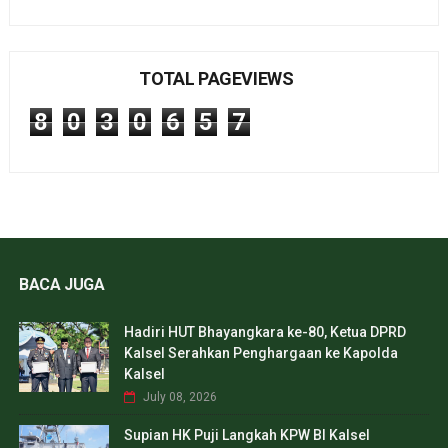
TOTAL PAGEVIEWS
8
0
3
0
6
5
7
BACA JUGA
Hadiri HUT Bhayangkara ke-80, Ketua DPRD
Kalsel Serahkan Penghargaan ke Kapolda
Kalsel
July 08, 2026
Supian HK Puji Langkah KPW BI Kalsel