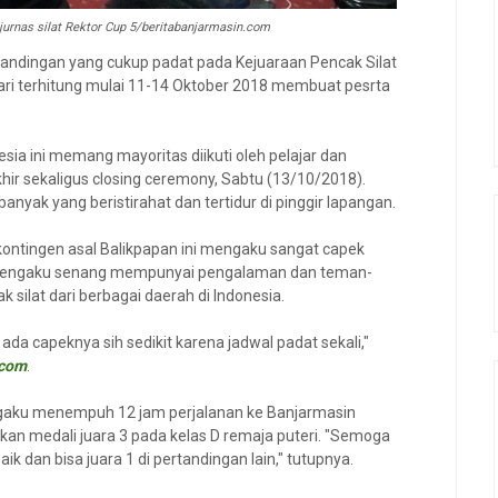
jurnas silat Rektor Cup 5/beritabanjarmasin.com
tandingan yang cukup padat pada Kejuaraan Pencak Silat
ari terhitung mulai 11-14 Oktober 2018 membuat pesrta
sia ini memang mayoritas diikuti oleh pelajar dan
akhir sekaligus closing ceremony, Sabtu (13/10/2018).
anyak yang beristirahat dan tertidur di pinggir lapangan.
kontingen asal Balikpapan ini mengaku sangat capek
en mengaku senang mempunyai pengalaman dan teman-
ilat dari berbagai daerah di Indonesia.
 ada capeknya sih sedikit karena jadwal padat sekali,"
.com
.
engaku menempuh 12 jam perjalanan ke Banjarmasin
medali juara 3 pada kelas D remaja puteri. "Semoga
ik dan bisa juara 1 di pertandingan lain," tutupnya.