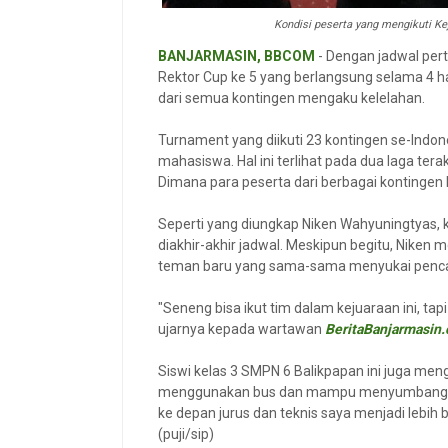
Kondisi peserta yang mengikuti Ke
BANJARMASIN, BBCOM
- Dengan jadwal per
Rektor Cup ke 5 yang berlangsung selama 4 h
dari semua kontingen mengaku kelelahan.
Turnament yang diikuti 23 kontingen se-Indone
mahasiswa. Hal ini terlihat pada dua laga ter
Dimana para peserta dari berbagai kontingen b
Seperti yang diungkap Niken Wahyuningtyas, 
diakhir-akhir jadwal. Meskipun begitu, Nik
teman baru yang sama-sama menyukai pencak s
"Seneng bisa ikut tim dalam kejuaraan ini, tapi
ujarnya kepada wartawan
BeritaBanjarmasin
Siswi kelas 3 SMPN 6 Balikpapan ini juga m
menggunakan bus dan mampu menyumbangkan 
ke depan jurus dan teknis saya menjadi lebih ba
(puji/sip)