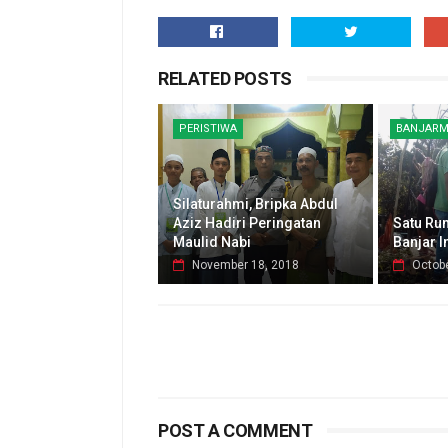
RELATED POSTS
PERISTIWA
BANJARM
Silaturahmi, Bripka Abdul
Aziz Hadiri Peringatan
Satu Ru
Maulid Nabi
Banjar 
November 18, 2018
Octobe
POST A COMMENT