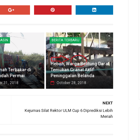
ASIN
BERITA TERBARU
Heboh, Warga Belitung Darat
mah Terbakar di
Temukan Granat Aktif
Indah Permai
Peninggalan Belanda
r 31, 2018
October 28, 2018
NEXT
Kejurnas Silat Rektor ULM Cup 6 Diprediksi Lebih
Meriah