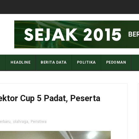
I
HEADLINE
BERITA DATA
POLITIKA
PEDOMAN
ektor Cup 5 Padat, Peserta
terbaru
,
olahraga
,
Peristiwa