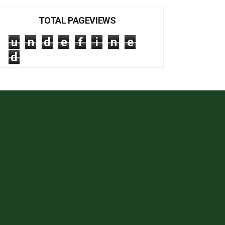
TOTAL PAGEVIEWS
u
n
d
e
f
i
n
e
d