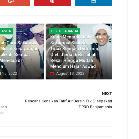
ABANUA
HISTORIABANUA
Kisah Menarik Abah Guru
bah Guru Sekumpul
Sekumpul Saat Berhaji,
 Murid Kesayangan
Tidak Sengaja Didorong
akkah, Sempat
Oleh Jamaah Bertubuh
 Menetap di
Besar Hingga Mudah
in
Mencium Hajar Aswad
t 15, 2022
August 13, 2022
NEXT
Rencana Kenaikan Tarif Air Bersih Tak Disepakati
asan
DPRD Banjarmasin
ran