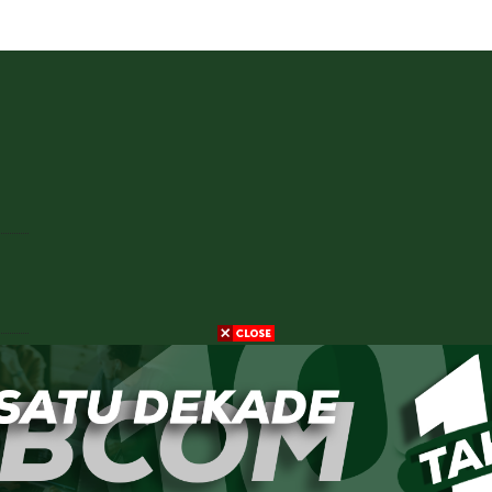
ik,
njar