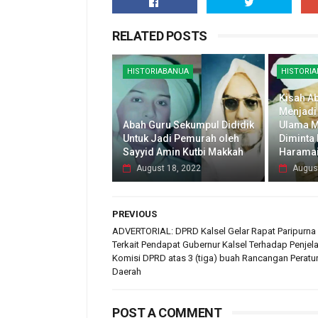
RELATED POSTS
HISTORIABANUA
HISTORI
Kisah A
Menjadi
Abah Guru Sekumpul Dididik
Ulama M
Untuk Jadi Pemurah oleh
Diminta
Sayyid Amin Kutbi Makkah
Harama
August 18, 2022
Augus
PREVIOUS
ADVERTORIAL: DPRD Kalsel Gelar Rapat Paripurna
Terkait Pendapat Gubernur Kalsel Terhadap Penjel
Komisi DPRD atas 3 (tiga) buah Rancangan Peratu
Daerah
POST A COMMENT