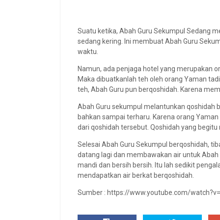
Suatu ketika, Abah Guru Sekumpul Sedang mela
sedang kering. Ini membuat Abah Guru Seku
waktu.
Namun, ada penjaga hotel yang merupakan o
Maka dibuatkanlah teh oleh orang Yaman tad
teh, Abah Guru pun berqoshidah. Karena mem
Abah Guru sekumpul melantunkan qoshidah b
bahkan sampai terharu. Karena orang Yaman 
dari qoshidah tersebut. Qoshidah yang begitu
Selesai Abah Guru Sekumpul berqoshidah, tiba
datang lagi dan membawakan air untuk Abah
mandi dan bersih bersih. Itu lah sedikit pen
mendapatkan air berkat berqoshidah.
Sumber : https://www.youtube.com/watch