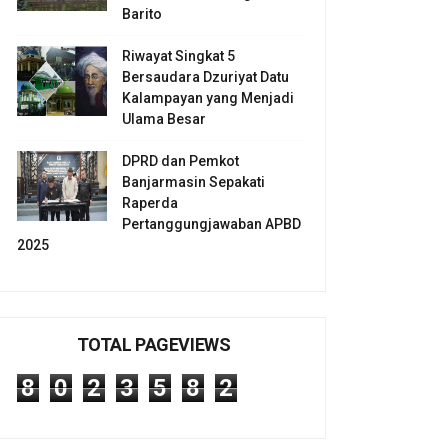
Barito
Riwayat Singkat 5
Bersaudara Dzuriyat Datu
Kalampayan yang Menjadi
Ulama Besar
DPRD dan Pemkot
Banjarmasin Sepakati
Raperda
Pertanggungjawaban APBD
2025
TOTAL PAGEVIEWS
8
0
2
3
5
8
2