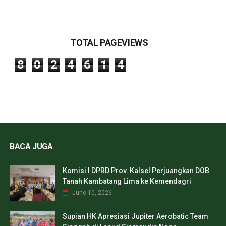
TOTAL PAGEVIEWS
8
0
2
4
6
1
4
BACA JUGA
Komisi I DPRD Prov. Kalsel Perjuangkan DOB
Tanah Kambatang Lima ke Kemendagri
June 10, 2026
Supian HK Apresiasi Jupiter Aerobatic Team