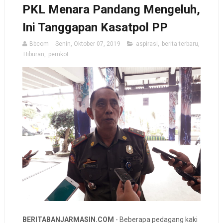
PKL Menara Pandang Mengeluh,
Ini Tanggapan Kasatpol PP
Bbcom
Senin, Oktober 07, 2019
aspirasi
,
berita terbaru
,
Hiburan
,
pemkot
BERITABANJARMASIN.COM
- Beberapa pedagang kaki