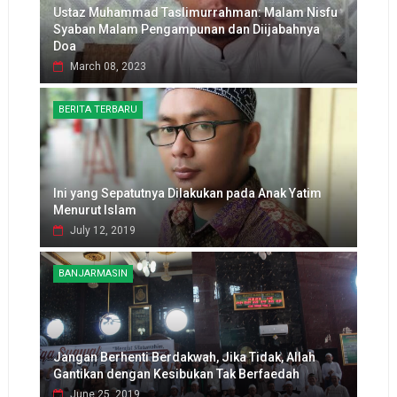
Ustaz Muhammad Taslimurrahman: Malam Nisfu
Syaban Malam Pengampunan dan Diijabahnya
Doa
March 08, 2023
BERITA TERBARU
Ini yang Sepatutnya Dilakukan pada Anak Yatim
Menurut Islam
July 12, 2019
BANJARMASIN
Jangan Berhenti Berdakwah, Jika Tidak, Allah
Gantikan dengan Kesibukan Tak Berfaedah
June 25, 2019