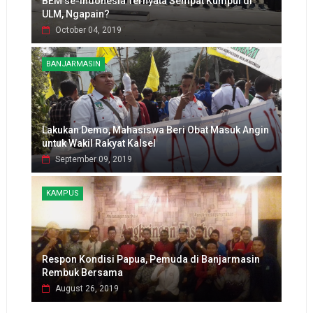
BEM se-Indonesia Ternyata Sempat Kumpul di
ULM, Ngapain?
October 04, 2019
BANJARMASIN
Lakukan Demo, Mahasiswa Beri Obat Masuk Angin
untuk Wakil Rakyat Kalsel
September 09, 2019
KAMPUS
Respon Kondisi Papua, Pemuda di Banjarmasin
Rembuk Bersama
August 26, 2019