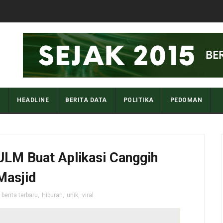
I
HEADLINE
BERITA DATA
POLITIKA
PEDOMAN
ULM Buat Aplikasi Canggih
Masjid
,
berita terbaru
,
Hiburan
,
unik
,
viral