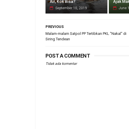
Air, Kok Bisa?
Ajak Ma
September 10, 2019
June 
PREVIOUS
Malam-malam Satpol PP Tertibkan PKL "Nakal" di
Siring Tendean
POST A COMMENT
Tidak ada komentar