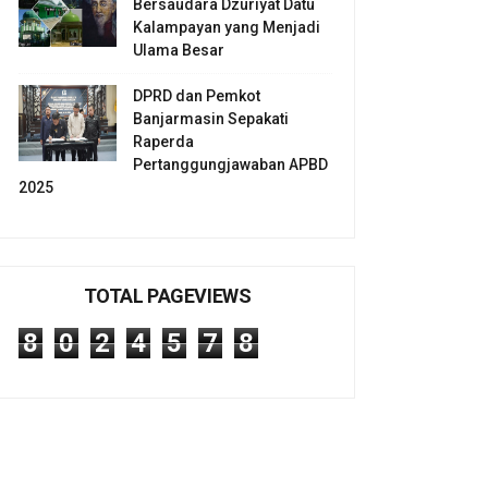
Bersaudara Dzuriyat Datu
Kalampayan yang Menjadi
Ulama Besar
DPRD dan Pemkot
Banjarmasin Sepakati
Raperda
Pertanggungjawaban APBD
2025
TOTAL PAGEVIEWS
8
0
2
4
5
7
8