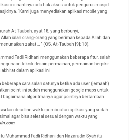
asi ini, nantinya ada hak akses untuk pengurus masjid
jidnya. "Kami juga menyediakan aplikasi mobile yang
 surah At Taubah, ayat 18, yang berbunyi,
llah ialah orang-orang yang beriman kepada Allah dan
 menunaikan zakat … ” (QS. At-Taubah [9]: 18).
mmad Fadli Ridhani menggunakan beberapa fitur, salah
 penggunaan teknik desain permainan, permainan berpikir
khirat dalam aplikasi ini.
beberapa cara salah satunya ketika ada user (jemaah)
tkan point, ini sudah menggunakan google maps untuk
t bagaimana algoritmanya agar pointnya bertambah.
i sisi lain deadline waktu pembuatan aplikasi yang sudah
imal agar bisa selesai sesuai dengan waktu yang
sin.com
.
itu Muhammad Fadli Ridhani dan Nazarudin Syah itu