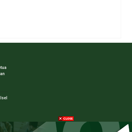
etua
aan
lsel