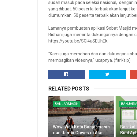
sudah masuk pada seleksi nasional, dengan m
yang dibuat. 50 peserta terbaik akan lanjut ke
diumumkan. 50 peserta terbaik akan lanjut bert
Lamanya pembuatan aplikasi Sobat Masjid 
Ridhani juga meminta dukungannya dengan car
https://youtu.be/SGI4uSEUhEk.
"Kami juga memohon doa dan dukungan sobat
membagikan videonya," ucapnya. (fitri/sip)
RELATED POSTS
BANJARMASIN
BANJARM
Wow! Wali Kota Banjarmasin
Barakal
dan Jambi Gowes di Atas
Buat Apl