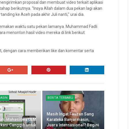
engirimkan proposal dan membuat video terkait aplikasi
 tahap berikutnya. "Insya Allah dalam dua pekan lagi akan
anding ke Aceh pada akhir Juli nanti," urai dia.
memakan waktu satu pekan lamanya. Muhammad Fadli
a menonton hasil video mereka di link berikut:
, dengan cara memberikan like dan komentar serta
ASIN
BERITA TERBARU
Masih Ingat Fauzan Sang
lah, Mahasiswa ULM
Karateka Banjarmasin,
ikasi Canggih untuk
Juara Internasional? Begini