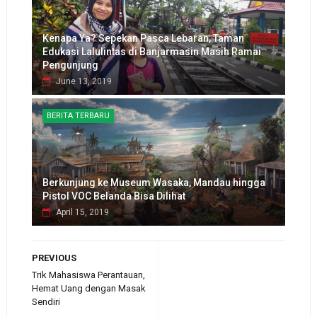
Kenapa Ya? Sepekan Pasca Lebaran, Taman
Edukasi Lalulintas di Banjarmasin Masih Ramai
Pengunjung
June 13, 2019
BERITA TERBARU
Berkunjung ke Museum Wasaka, Mandau hingga
Pistol VOC Belanda Bisa Dilihat
April 15, 2019
PREVIOUS
Trik Mahasiswa Perantauan,
Hemat Uang dengan Masak
Sendiri