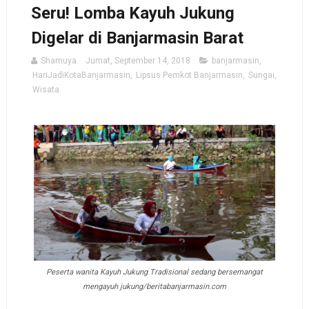
Seru! Lomba Kayuh Jukung
Digelar di Banjarmasin Barat
Shamuya
Jumat, September 14, 2018
banjarmasin
,
HariJadiKotaBanjarmasin
,
Lipsus Pemkot Banjarmasin
,
Sungai
,
Wisata
Peserta wanita Kayuh Jukung Tradisional sedang bersemangat
mengayuh jukung/beritabanjarmasin.com