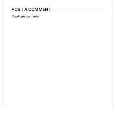
POST A COMMENT
Tidak ada komentar