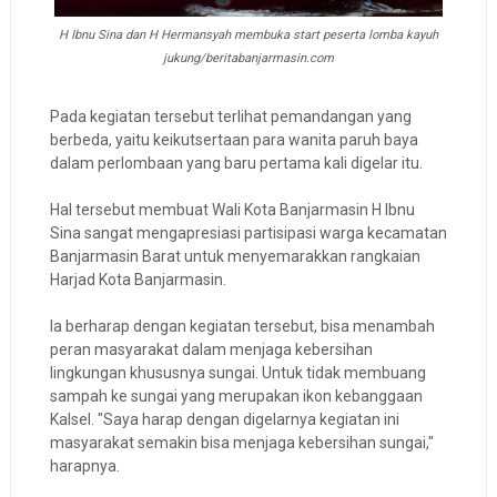
H Ibnu Sina dan H Hermansyah membuka start peserta lomba kayuh
jukung/beritabanjarmasin.com
Pada kegiatan tersebut terlihat pemandangan yang
berbeda, yaitu keikutsertaan para wanita paruh baya
dalam perlombaan yang baru pertama kali digelar itu.
Hal tersebut membuat Wali Kota Banjarmasin H Ibnu
Sina sangat mengapresiasi partisipasi warga kecamatan
Banjarmasin Barat untuk menyemarakkan rangkaian
Harjad Kota Banjarmasin.
Ia berharap dengan kegiatan tersebut, bisa menambah
peran masyarakat dalam menjaga kebersihan
lingkungan khususnya sungai. Untuk tidak membuang
sampah ke sungai yang merupakan ikon kebanggaan
Kalsel. "Saya harap dengan digelarnya kegiatan ini
masyarakat semakin bisa menjaga kebersihan sungai,"
harapnya.