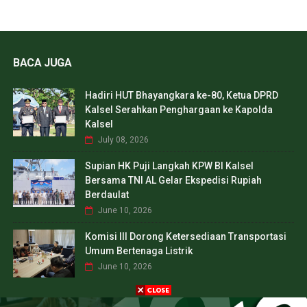
BACA JUGA
Hadiri HUT Bhayangkara ke-80, Ketua DPRD
Kalsel Serahkan Penghargaan ke Kapolda
Kalsel
July 08, 2026
Supian HK Puji Langkah KPW BI Kalsel
Bersama TNI AL Gelar Ekspedisi Rupiah
Berdaulat
June 10, 2026
Komisi III Dorong Ketersediaan Transportasi
Umum Bertenaga Listrik
June 10, 2026