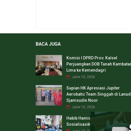
BACA JUGA
Komisi I DPRD Prov. Kalsel
Perjuangkan DOB Tanah Kambata
Lima ke Kemendagri
June 10, 2026
Supian HK Apresiasi Jupiter
Aerobatic Team Singgah di Lanud
Sjamsudin Noor
June 10, 2026
Habib Hamid Bahasyim
Sosialisasikan Perda RTRW Kalse