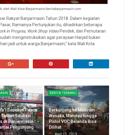
k oleh Wali Kota Banjarmasin/beritabanjarmasin.com
asar Rakyat Banjarmasin Tahun 2018. Dalam kegiatan
asar, Ramainya Pertunjukan itu, dihadirkan beberapa
Work in Progres
,
Work Shop Video
Pendek, dan Pemutaran
a sudah menginstruksikan agar perayaan Harjad bukan
ari jadi untuk warga Banjarmasin,” kata Wali Kota
ASIN
BERITA TERBARU
Ya? Sepekan Pasca
Berkunjung ke Museum
, Taman Edukasi
Wasaka, Mandau hingga
as di Banjarmasin
Pistol VOC Belanda Bisa
amai Pengunjung
Dilihat
13, 2019
April 15, 2019