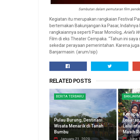
Sambutan dalam pemutaran film pende
Kegiatan itu merupakan rangkaian Festival P
bertemakan Bakunjangan ka Pasar, Indahnya P
rangkaiannya seperti Pasar Monolog,
Ariel’s 
Film di eks Theater Cempaka. “Tahun ini say
sekedar perayaan pemerintahan. Karena juga h
Banjarmasin. (arum/sip)
RELATED POSTS
BERITA TERBARU
BANJARM
Kenapa 
Pulau Burung, Destinasi
Lebaran
Wisata Menarik di Tanah
Lalulint
Bumbu
Masih R
January 21, 2020
June 