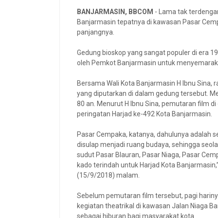
BANJARMASIN, BBCOM
- Lama tak terdenga
Banjarmasin tepatnya di kawasan Pasar Cempa
panjangnya.
Gedung bioskop yang sangat populer di era 19
oleh Pemkot Banjarmasin untuk menyemarakka
Bersama Wali Kota Banjarmasin H Ibnu Sina, ra
yang diputarkan di dalam gedung tersebut. M
80 an. Menurut H Ibnu Sina, pemutaran film d
peringatan Harjad ke-492 Kota Banjarmasin.
Pasar Cempaka, katanya, dahulunya adalah s
disulap menjadi ruang budaya, sehingga seola
sudut Pasar Blauran, Pasar Niaga, Pasar Cemp
kado terindah untuk Harjad Kota Banjarmasin
(15/9/2018) malam.
Sebelum pemutaran film tersebut, pagi harin
kegiatan theatrikal di kawasan Jalan Niaga B
sebagai hiburan bagi masyarakat kota.