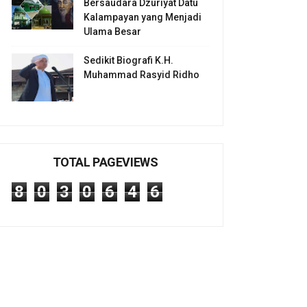
Bersaudara Dzuriyat Datu
Kalampayan yang Menjadi
Ulama Besar
Sedikit Biografi K.H.
Muhammad Rasyid Ridho
TOTAL PAGEVIEWS
8
0
3
0
6
4
6