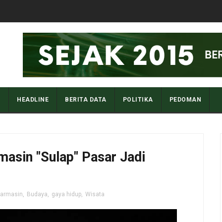
I
HEADLINE
BERITA DATA
POLITIKA
PEDOMAN
asin "Sulap" Pasar Jadi
jarmasin
,
Budaya
,
gaya hidup
,
Wisata