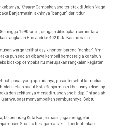
r kabarnya,
Theater
Cempaka yang terletak di Jalan Niaga
ka Banjarmasin, akhirnya "bangun" dari tidur
80 hingga 1990-an ini, sengaja dihidupkan sementara
n rangkaian Hari Jadi ke 492 Kota Banjarmasin.
tusan warga terlihat asyik nonton bareng (nonbar) film
ereka pun seolah dibawa kembali bernostalgia ke tahun
i eks bioskop cempaka itu merupakan rangkaian kegiatan
ebuah pasar yang apa adanya, pasar tersebut kemudian
h-olah setiap sudut Kota Banjarmasin khususnya disetiap
aka dan sekitarnya menjadi ruang yang hidup. “Ini adalah
,” ujarnya, saat menyampaikan sambutannya, Sabtu
ya, Disperindag Kota Banjarmasin juga menggelar
anjarmasin. Saat itu beragam atraksi dipertontonkan