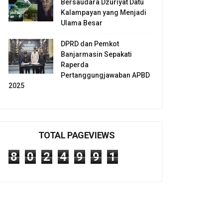
Bersaudara Dzuriyat Datu
Kalampayan yang Menjadi
Ulama Besar
DPRD dan Pemkot
Banjarmasin Sepakati
Raperda
Pertanggungjawaban APBD
2025
TOTAL PAGEVIEWS
8
0
2
4
9
9
1