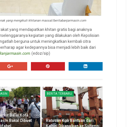
 anak yang mengikuti khitanan massal/beritabanjarmasin.com
rakat yang mendapatkan khitan gratis bagi anaknya
elenggaranya kegiatan yang dilakukan oleh Kepolisian
angatlah berguna untuk meningkatkan kembali citra
berharap agar kedepannya bisa menjadi lebih baik dari
Banjarmasin.com
. (edoz/sip)
ASIN
BERITA TERBARU
arkir Balai Kota
asin Bakal Dibuat
Ratusan Koli Bantuan dari
ifabel
Kalsel Dikapalkan ke Sulteng