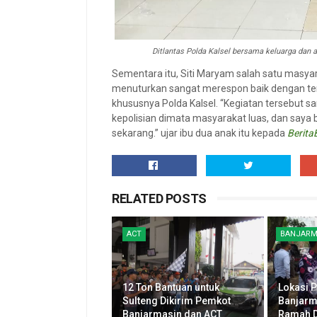
Ditlantas Polda Kalsel bersama keluarga dan
Sementara itu, Siti Maryam salah satu masya
menuturkan sangat merespon baik dengan ters
khususnya Polda Kalsel. “Kegiatan tersebut s
kepolisian dimata masyarakat luas, dan saya 
sekarang.” ujar ibu dua anak itu kepada
Berita
RELATED POSTS
ACT
BANJARM
12 Ton Bantuan untuk
Lokasi P
Sulteng Dikirim Pemkot
Banjarm
Banjarmasin dan ACT
Ramah D