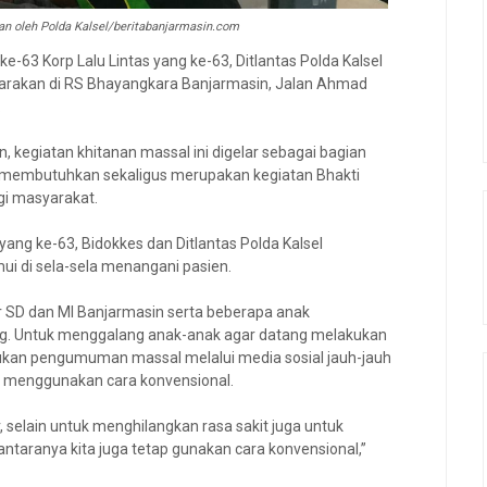
kan oleh Polda Kalsel/beritabanjarmasin.com
e-63 Korp Lalu Lintas yang ke-63, Ditlantas Polda Kalsel
garakan di RS Bhayangkara Banjarmasin, Jalan Ahmad
.
 kegiatan khitanan massal ini digelar sebagai bagian
g membutuhkan sekaligus merupakan kegiatan Bhakti
gi masyarakat.
ang ke-63, Bidokkes dan Ditlantas Polda Kalsel
mui di sela-sela menangani pasien.
jar SD dan MI Banjarmasin serta beberapa anak
ng. Untuk menggalang anak-anak agar datang melakukan
kukan pengumuman massal melalui media sosial jauh-jauh
ga menggunakan cara konvensional.
r, selain untuk menghilangkan rasa sakit juga untuk
aranya kita juga tetap gunakan cara konvensional,”