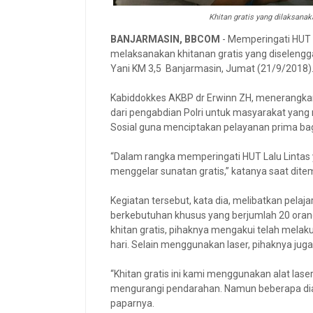
Khitan gratis yang dilaksana
BANJARMASIN, BBCOM
- Memperingati HUT k
melaksanakan khitanan gratis yang diseleng
Yani KM 3,5 Banjarmasin, Jumat (21/9/2018)
Kabiddokkes AKBP dr Erwinn ZH, menerangkan,
dari pengabdian Polri untuk masyarakat yan
Sosial guna menciptakan pelayanan prima ba
“Dalam rangka memperingati HUT Lalu Lintas y
menggelar sunatan gratis,” katanya saat dite
Kegiatan tersebut, kata dia, melibatkan pela
berkebutuhan khusus yang berjumlah 20 ora
khitan gratis, pihaknya mengakui telah mela
hari. Selain menggunakan laser, pihaknya ju
“Khitan gratis ini kami menggunakan alat lase
mengurangi pendarahan. Namun beberapa diant
paparnya.