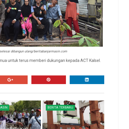
selesai dibangun ulang/beritabanjarmasin.com
ua untuk terus memberi dukungan kepada ACT Kalsel.
ASIN
BERITA TERBARU