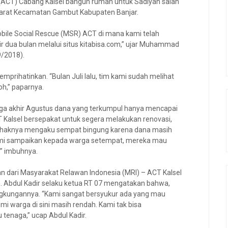
(ACT) Cabang Kalsel bangun rumah untuk Sadiyah salah
arat Kecamatan Gambut Kabupaten Banjar.
bile Social Rescue (MSR) ACT di mana kami telah
dua bulan melalui situs kitabisa.com,” ujar Muhammad
9/2018).
prihatinkan. “Bulan Juli lalu, tim kami sudah melihat
oh,” paparnya.
ingga akhir Agustus dana yang terkumpul hanya mencapai
CT Kalsel bersepakat untuk segera melakukan renovasi,
Pihaknya mengaku sempat bingung karena dana masih
 Kami sampaikan kepada warga setempat, mereka mau
” imbuhnya.
an dari Masyarakat Relawan Indonesia (MRI) – ACT Kalsel
bdul Kadir selaku ketua RT 07 mengatakan bahwa,
lingkungannya. “Kami sangat bersyukur ada yang mau
 warga di sini masih rendah. Kami tak bisa
enaga,” ucap Abdul Kadir.