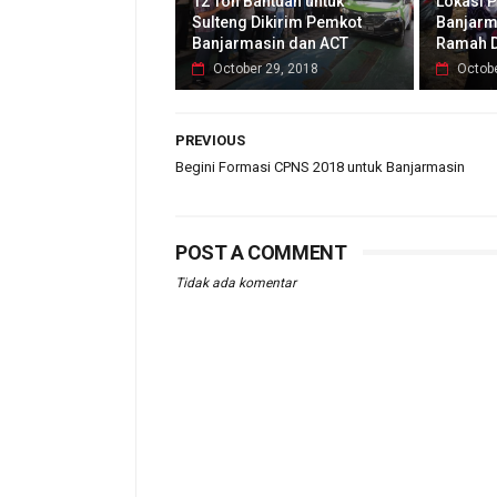
12 Ton Bantuan untuk
Lokasi P
Sulteng Dikirim Pemkot
Banjarm
Banjarmasin dan ACT
Ramah D
October 29, 2018
Octobe
PREVIOUS
Begini Formasi CPNS 2018 untuk Banjarmasin
POST A COMMENT
Tidak ada komentar