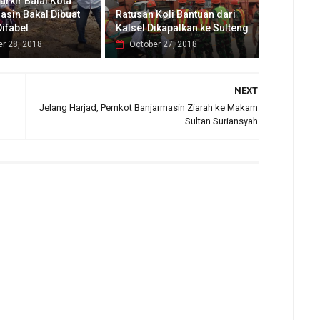
arkir Balai Kota
asin Bakal Dibuat
Ratusan Koli Bantuan dari
ifabel
Kalsel Dikapalkan ke Sulteng
r 28, 2018
October 27, 2018
NEXT
Jelang Harjad, Pemkot Banjarmasin Ziarah ke Makam
Sultan Suriansyah