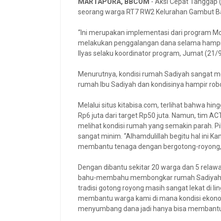
MARTAPURA, BBCOM
- Aksi Cepat Tanggap 
seorang warga RT7 RW2 Kelurahan Gambut B
“Ini merupakan implementasi dari program Mo
melakukan penggalangan dana selama hampir 
Ilyas selaku koordinator program, Jumat (21/
Menurutnya, kondisi rumah Sadiyah sangat mem
rumah Ibu Sadiyah dan kondisinya hampir rob
Melalui situs kitabisa.com, terlihat bahwa h
Rp6 juta dari target Rp50 juta. Namun, tim A
melihat kondisi rumah yang semakin parah. 
sangat minim. “Alhamdulillah begitu hal ini
membantu tenaga dengan bergotong-royong,
Dengan dibantu sekitar 20 warga dan 5 relaw
bahu-membahu membongkar rumah Sadiyah. A
tradisi gotong royong masih sangat lekat di 
membantu warga kami di mana kondisi ekonomi
menyumbang dana jadi hanya bisa membantu t