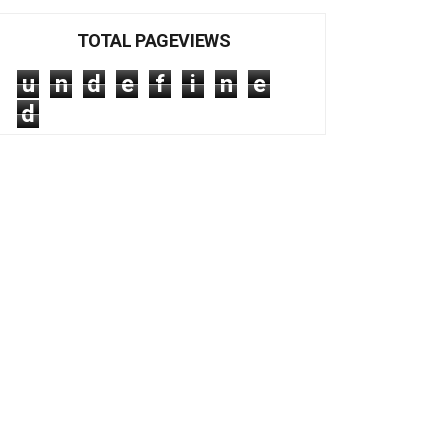
TOTAL PAGEVIEWS
u
n
d
e
f
i
n
e
d