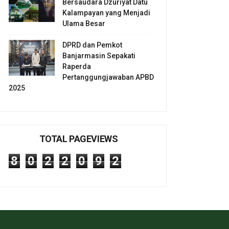
Bersaudara Dzuriyat Datu
Kalampayan yang Menjadi
Ulama Besar
DPRD dan Pemkot
Banjarmasin Sepakati
Raperda
Pertanggungjawaban APBD
2025
TOTAL PAGEVIEWS
8
0
2
2
0
9
2