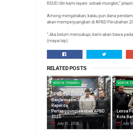
RSUD Ulin kami layani sebaik mungkin," jelasn
Among mengatakan, kalau pun dana pendampi
akan memperjuangkan di APBD Perubahan 2
"Jika belum mencukupi, kami akan bawa pad
(maya/sip)
RELATED POSTS
BERITA TERBARU
BERITA T
DPRD dan Pemkot
Banjarmasin Sepakati
Raperda
Pertanggungjawaban APBD
Lensa F
2025
Kota Ba
July 31, 2026
July 3