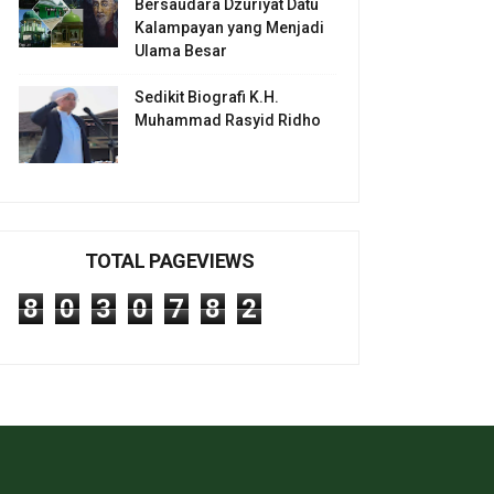
Bersaudara Dzuriyat Datu
Kalampayan yang Menjadi
Ulama Besar
Sedikit Biografi K.H.
Muhammad Rasyid Ridho
TOTAL PAGEVIEWS
8
0
3
0
7
8
2