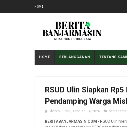
HOME
HOME
BERLANGGANAN
TENTANG KAM
RSUD Ulin Siapkan Rp5 
Pendamping Warga Miski
Bbcom
Rabu, Februari 04, 2026
berita terba
BERITABANJARMASIN.COM
- RSUD Ulin mem