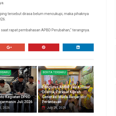
ya.
ng tersebut dirasa belum mencukupi, maka pihaknya
026.
a saat rapat pembahasan APBD Perubahan," terangnya.
ERBARU
BERITA TERBARU
Pengurus AMBB Jawa Timur
Dilantik, Perkuat Kiprah
oto Kegiatan DPRD
Generasi Muda Banjar di
njarmasin Juli 2026
Perantauan
0, 2026
July 26, 2026