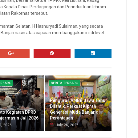
udiman, bersama Ketua TP PKK Neli Listriani, Kabag
ta Kepala Dinas Perdagangan dan Perindustrian Ichrom
iatan Rakornas tersebut.
limantan Selatan, H Hasnuryadi Sulaiman, yang secara
anjarmasin atas capaian membanggakan ini di level
ERBARU
BERITA TERBARU
Pengurus AMBB Jawa Timur
Dilantik, Perkuat Kiprah
oto Kegiatan DPRD
Generasi Muda Banjar di
njarmasin Juli 2026
Perantauan
0, 2026
July 26, 2026