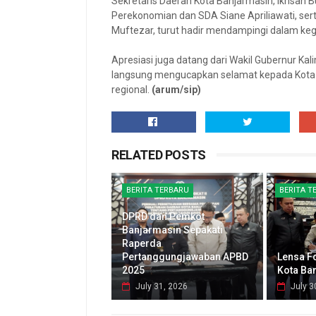
Sekretaris Daerah Kota Banjarmasin, Ikhsan B
Perekonomian dan SDA Siane Apriliawati, ser
Muftezar, turut hadir mendampingi dalam keg
Apresiasi juga datang dari Wakil Gubernur Ka
langsung mengucapkan selamat kepada Kota B
regional.
(arum/sip)
RELATED POSTS
BERITA TERBARU
BERITA T
DPRD dan Pemkot
Banjarmasin Sepakati
Raperda
Pertanggungjawaban APBD
Lensa F
2025
Kota Ba
July 31, 2026
July 3