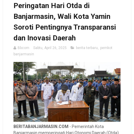
Peringatan Hari Otda di
Banjarmasin, Wali Kota Yamin
Soroti Pentingnya Transparansi
dan Inovasi Daerah
Bbcom
Sabtu, April 26, 2025
berita terbaru
,
pemkot
banjarmasin
BERITABANJARMASIN.COM
- Pemerintah Kota
Banjarmasin memperingati Hari Otonomi Daerah (Otda)