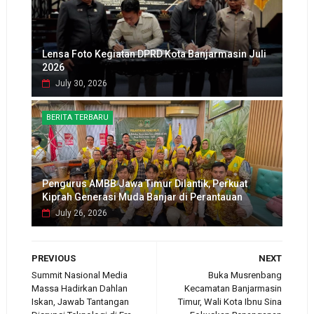
Lensa Foto Kegiatan DPRD Kota Banjarmasin Juli
2026
July 30, 2026
BERITA TERBARU
Pengurus AMBB Jawa Timur Dilantik, Perkuat
Kiprah Generasi Muda Banjar di Perantauan
July 26, 2026
PREVIOUS
NEXT
Summit Nasional Media
Buka Musrenbang
Massa Hadirkan Dahlan
Kecamatan Banjarmasin
Iskan, Jawab Tantangan
Timur, Wali Kota Ibnu Sina