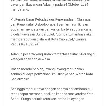
Layangan (Layangan Aduan), pada 24 Oktober 2024
mendatang.
Plt Kepala Dinas Kebudayaan, Kepemudaan, Olahraga
dan Pariwisata (Disbudporapar) Banjarmasin Ikhsan
Budiman mengatakan bahwa lomba tersebut rencana
digelar kawasan Sungai Lulut. "Lomba itu nantinya akan
memperebutkan piala Wali Kota Cup 2024," ujarnya,
Rabu (16/10/2024).
Adapun peserta yang sudah terdaftar sekitar 64 orang di
kategori anak dan dewasa.
Ikhsan membeberkan, layang-layang merupakan
sebuah budaya permainan, khususnya bagi warga Kota
Banjarmasin.
Sehingga menurutnya dengan adanya perlombaan itu
tentu dapat memperkenalkan kepada masyarakat Kota
Seribu Sungai terkait keunikan lomba kelayangan.